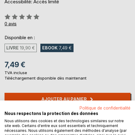
Accessibilité: Accès limité
Évaluation:
0%
0
avis
Disponible en :
LIVRE
19,90 €
EBOOK
7,49 €
7,49 €
TVA incluse
Téléchargement disponible dès maintenant
AJOUTER AU PANIER
Politique de confidentialité
Nous respectons la protection des données
Ajouter à ma liste d'envies
Nous utilisons des cookies et des technologies similaires sur notre
Laisser un avis
site web. Certains d'entre eux sont essentiels et techniquement
nécessaires. Nous utilisons également des méthodes d'analyse (par