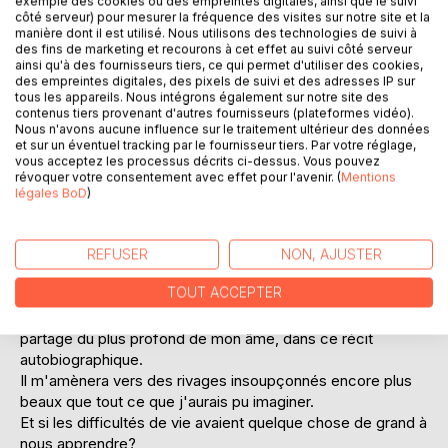
exemple des cookies ou des empreintes digitales, ainsi que le suivi
côté serveur) pour mesurer la fréquence des visites sur notre site et la
manière dont il est utilisé. Nous utilisons des technologies de suivi à
des fins de marketing et recourons à cet effet au suivi côté serveur
ainsi qu'à des fournisseurs tiers, ce qui permet d'utiliser des cookies,
des empreintes digitales, des pixels de suivi et des adresses IP sur
tous les appareils. Nous intégrons également sur notre site des
DESCRIPTION
contenus tiers provenant d'autres fournisseurs (plateformes vidéo).
Nous n'avons aucune influence sur le traitement ultérieur des données
et sur un éventuel tracking par le fournisseur tiers. Par votre réglage,
vous acceptez les processus décrits ci-dessus. Vous pouvez
Vers l'âge de trente ans, un accident d'alpinisme vient
révoquer votre consentement avec effet pour l'avenir. (
Mentions
freiner mon élan de vie. Confrontée à la douleur chronique
légales BoD
)
et à mon égo, je tente d'apprivoiser mon corps.
Lors d'une hospitalisation, la parole maladroite d'un jeune
interne va provoquer le déclic chez moi. Je décide alors de
REFUSER
NON, AJUSTER
reprendre mon pouvoir et de chercher mes clés de
TOUT ACCEPTER
guérison.
Ce sera le début d'un parcours de résilience, que je vous
partage du plus profond de mon âme, dans ce récit
autobiographique.
Il m'amènera vers des rivages insoupçonnés encore plus
beaux que tout ce que j'aurais pu imaginer.
Et si les difficultés de vie avaient quelque chose de grand à
nous apprendre?