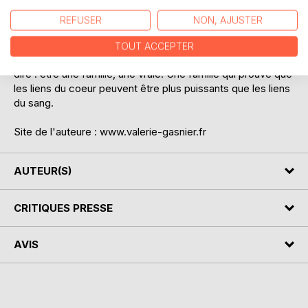
lui, on grandit, on avance et on devient meilleur.
REFUSER
NON, AJUSTER
Entre disputes théâtrales, leçons de vie improvisées,
crises de rire incontrôlables et aveux qui brisent le coeur,
TOUT ACCEPTER
ce trio avance, trébuche, se relève et apprend ce que veut
dire : être une famille, une vraie. Une famille qui prouve que
les liens du coeur peuvent être plus puissants que les liens
du sang.
Site de l'auteure : www.valerie-gasnier.fr
AUTEUR(S)
CRITIQUES PRESSE
AVIS