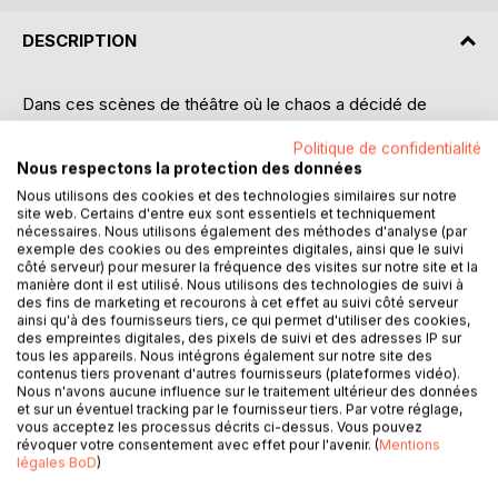
DESCRIPTION
Dans ces scènes de théâtre où le chaos a décidé de
prendre un abonnement longue durée, trois âmes avancent
Politique de confidentialité
ensemble. Il y a Alix, la petite soeur, bombe à retardement
Nous respectons la protection des données
dont chaque idée commence par "j'ai une idée" et finit en
catastrophe nationale... Toujours prête à exploser de rire,
Nous utilisons des cookies et des technologies similaires sur notre
site web. Certains d'entre eux sont essentiels et techniquement
de rire ou d'indignation en moins de trois secondes, elle a
nécessaires. Nous utilisons également des méthodes d'analyse (par
en parallèle une sensibilité qui surgit sans prévenir et qui
exemple des cookies ou des empreintes digitales, ainsi que le suivi
désarme tout le monde.
côté serveur) pour mesurer la fréquence des visites sur notre site et la
manière dont il est utilisé. Nous utilisons des technologies de suivi à
Ensuite, il y a Elias, son frère, c'est l'inverse absolu :
des fins de marketing et recourons à cet effet au suivi côté serveur
discret, observateur, presque furtif... Le genre à disparaître
ainsi qu'à des fournisseurs tiers, ce qui permet d'utiliser des cookies,
derrière une plante vert pour éviter un conflit ! Il est
des empreintes digitales, des pixels de suivi et des adresses IP sur
tous les appareils. Nous intégrons également sur notre site des
toujours prêt à amortir les dégâts, même quand les dégâts
contenus tiers provenant d'autres fournisseurs (plateformes vidéo).
font sa taille.
Nous n'avons aucune influence sur le traitement ultérieur des données
Et il y a Samuel : le piller, le grand-frère de coeur des deux,
et sur un éventuel tracking par le fournisseur tiers. Par votre réglage,
vous acceptez les processus décrits ci-dessus. Vous pouvez
le philosophe, celui peut passer d'un sourire doux à un
révoquer votre consentement avec effet pour l'avenir. (
Mentions
regard noir qui fige tout le monde, il devient naturellement
légales BoD
)
le médiateur pour ramener de l'ordre dans la maison. Avec