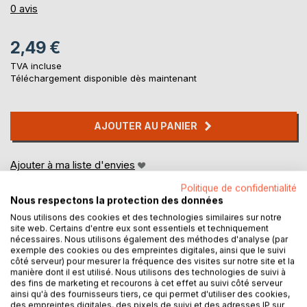
0%
0
avis
2,49 €
TVA incluse
Téléchargement disponible dès maintenant
AJOUTER AU PANIER
Ajouter à ma liste d'envies
Laisser un avis
Politique de confidentialité
Nous respectons la protection des données
Nous utilisons des cookies et des technologies similaires sur notre
site web. Certains d'entre eux sont essentiels et techniquement
nécessaires. Nous utilisons également des méthodes d'analyse (par
exemple des cookies ou des empreintes digitales, ainsi que le suivi
côté serveur) pour mesurer la fréquence des visites sur notre site et la
manière dont il est utilisé. Nous utilisons des technologies de suivi à
des fins de marketing et recourons à cet effet au suivi côté serveur
DESCRIPTION
ainsi qu'à des fournisseurs tiers, ce qui permet d'utiliser des cookies,
des empreintes digitales, des pixels de suivi et des adresses IP sur