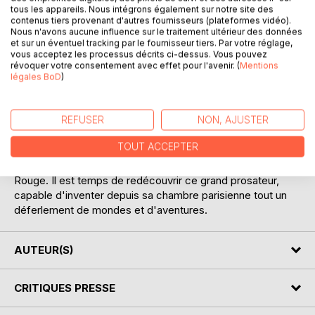
tous les appareils. Nous intégrons également sur notre site des
"C'était de l'équilibrisme et de la prestidigitation. Ce
contenus tiers provenant d'autres fournisseurs (plateformes vidéo).
jongleur était un très grand poète anti-poétique, et je
Nous n'avons aucune influence sur le traitement ultérieur des données
et sur un éventuel tracking par le fournisseur tiers. Par votre réglage,
donne la prose et les vers de Stéphane Mallarmé pour,
vous acceptez les processus décrits ci-dessus. Vous pouvez
notamment, une de ses plaquettes éphémères intitulée"
révoquer votre consentement avec effet pour l'avenir. (
Mentions
100 recettes pour accommoder les restes" qui se vendait
légales BoD
)
cinq sols, petit traité domestique à l'usage des
banlieusards, précis d'ingéniosité utilitaire, parfait manuel
REFUSER
NON, AJUSTER
du système "D" et, en outre, le plus exquis recueil de
poèmes en prose de la littérature française."
TOUT ACCEPTER
Voilà comment Baise Cendrars présente Gustave Le
Rouge. Il est temps de redécouvrir ce grand prosateur,
capable d'inventer depuis sa chambre parisienne tout un
déferlement de mondes et d'aventures.
AUTEUR(S)
CRITIQUES PRESSE