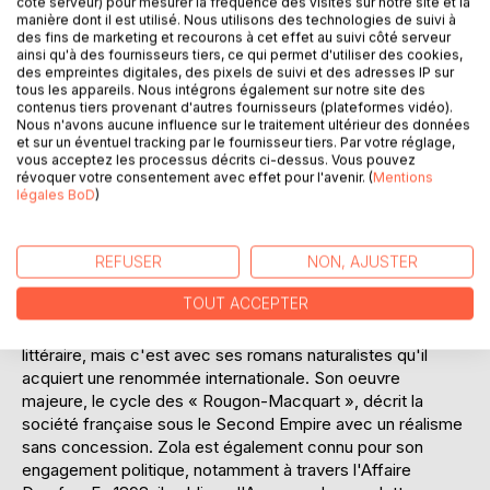
côté serveur) pour mesurer la fréquence des visites sur notre site et la
l'époque, tout en appelant à un examen critique des
manière dont il est utilisé. Nous utilisons des technologies de suivi à
institutions. Ce recueil est un témoignage poignant de
des fins de marketing et recourons à cet effet au suivi côté serveur
ainsi qu'à des fournisseurs tiers, ce qui permet d'utiliser des cookies,
l'histoire française, mettant en lumière les luttes pour les
des empreintes digitales, des pixels de suivi et des adresses IP sur
droits de l'homme et la vérité. Les lecteurs découvriront
tous les appareils. Nous intégrons également sur notre site des
comment Zola a utilisé sa notoriété littéraire pour influencer
contenus tiers provenant d'autres fournisseurs (plateformes vidéo).
l'opinion publique et défendre une cause juste, faisant de
Nous n'avons aucune influence sur le traitement ultérieur des données
et sur un éventuel tracking par le fournisseur tiers. Par votre réglage,
ses écrits un modèle intemporel de courage civique et
vous acceptez les processus décrits ci-dessus. Vous pouvez
d'intégrité intellectuelle.
révoquer votre consentement avec effet pour l'avenir. (
Mentions
légales BoD
)
L'AUTEUR :
Émile Zola, né à Paris en 1840, est l'une des figures
REFUSER
NON, AJUSTER
littéraires les plus influentes de la fin du XIXe siècle. Fils
d'un ingénieur italien, il grandit à Aix-en-Provence avant de
TOUT ACCEPTER
revenir à Paris pour poursuivre ses études. Zola
commence sa carrière en tant que journaliste et critique
littéraire, mais c'est avec ses romans naturalistes qu'il
acquiert une renommée internationale. Son oeuvre
majeure, le cycle des « Rougon-Macquart », décrit la
société française sous le Second Empire avec un réalisme
sans concession. Zola est également connu pour son
engagement politique, notamment à travers l'Affaire