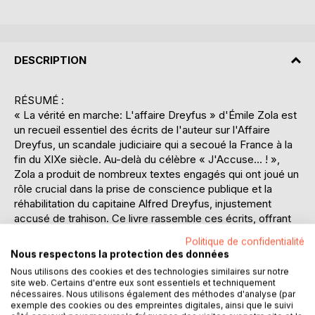
DESCRIPTION
RÉSUMÉ :
« La vérité en marche: L'affaire Dreyfus » d'Émile Zola est
un recueil essentiel des écrits de l'auteur sur l'Affaire
Dreyfus, un scandale judiciaire qui a secoué la France à la
fin du XIXe siècle. Au-delà du célèbre « J'Accuse... ! »,
Zola a produit de nombreux textes engagés qui ont joué un
rôle crucial dans la prise de conscience publique et la
réhabilitation du capitaine Alfred Dreyfus, injustement
accusé de trahison. Ce livre rassemble ces écrits, offrant
une perspective unique sur l'engagement passionné de
Politique de confidentialité
Zola pour la justice et la vérité. Il illustre non seulement
Nous respectons la protection des données
l'importance de la liberté d'expression, mais aussi la
Nous utilisons des cookies et des technologies similaires sur notre
responsabilité des intellectuels face aux injustices. À
site web. Certains d'entre eux sont essentiels et techniquement
travers une plume incisive et courageuse, Zola dénonce
nécessaires. Nous utilisons également des méthodes d'analyse (par
exemple des cookies ou des empreintes digitales, ainsi que le suivi
les erreurs judiciaires et les préjugés antisémites de