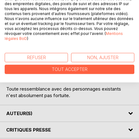
des empreintes digitales, des pixels de suivi et des adresses IP sur
DESCRIPTION
tous les appareils. Nous intégrons également sur notre site des
contenus tiers provenant d'autres fournisseurs (plateformes vidéo).
Nous n'avons aucune influence sur le traitement ultérieur des données
Chacun de nous a un avis sur l'école. Parce que nous y
et sur un éventuel tracking par le fournisseur tiers. Par votre réglage,
vous acceptez les processus décrits ci-dessus. Vous pouvez
avons grandi, parce que nous y emmenons nos enfants,
révoquer votre consentement avec effet pour l'avenir. (
Mentions
parce que, de près ou de loin, nous la fréquentons.
légales BoD
)
Moi aussi, comme vous, j'avais une opinion sur l'école et
puis, le hasard de la vie a fait que j'y suis entrée, par la plus
REFUSER
NON, AJUSTER
petite porte.
Une année vécue au rythme des sonneries, des vacances
TOUT ACCEPTER
scolaires, des récrés et des heures de colle.
Toute ressemblance avec des personnages existants
n'est absolument pas fortuite.
AUTEUR(S)
CRITIQUES PRESSE