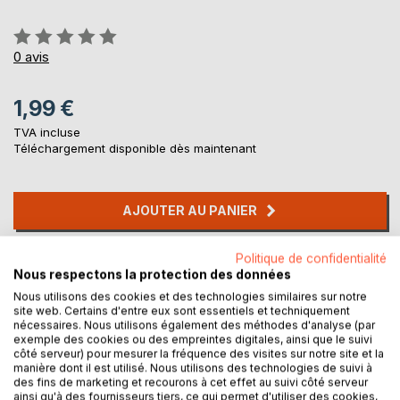
Évaluation:
0%
0
avis
1,99 €
TVA incluse
Téléchargement disponible dès maintenant
AJOUTER AU PANIER
Politique de confidentialité
Ajouter à ma liste d'envies
Nous respectons la protection des données
Laisser un avis
Nous utilisons des cookies et des technologies similaires sur notre
site web. Certains d'entre eux sont essentiels et techniquement
nécessaires. Nous utilisons également des méthodes d'analyse (par
exemple des cookies ou des empreintes digitales, ainsi que le suivi
côté serveur) pour mesurer la fréquence des visites sur notre site et la
manière dont il est utilisé. Nous utilisons des technologies de suivi à
des fins de marketing et recourons à cet effet au suivi côté serveur
ainsi qu'à des fournisseurs tiers, ce qui permet d'utiliser des cookies,