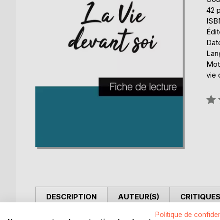
42 
ISB
Édit
Date
Lang
Mots
vie 
Éval
0%
DESCRIPTION
AUTEUR(S)
CRITIQUES
Politique de confiden