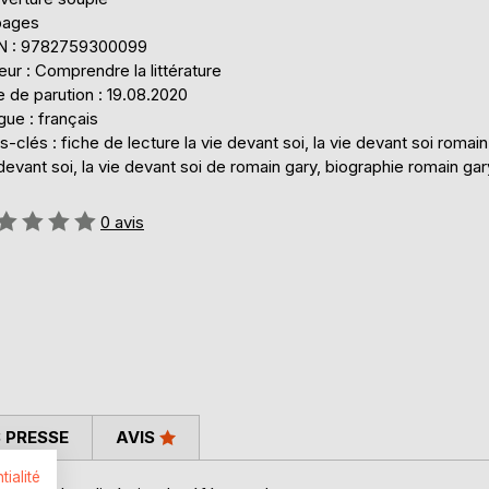
pages
N : 9782759300099
eur : Comprendre la littérature
 de parution : 19.08.2020
ue : français
-clés : fiche de lecture la vie devant soi, la vie devant soi romain 
devant soi, la vie devant soi de romain gary, biographie romain gar
uation:
0
avis
 PRESSE
AVIS
tialité