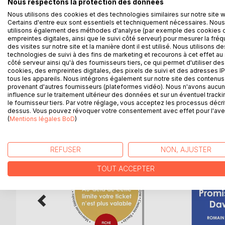
Venez découvrir le roman de Romain Gary grâce à u
Nous respectons la protection des données
Nous utilisons des cookies et des technologies similaires sur notre site 
Certains d'entre eux sont essentiels et techniquement nécessaires. Nous
Écrite par un spécialiste universitaire, cette fi
utilisons également des méthodes d'analyse (par exemple des cookies 
ouvrage contient la biographie de l'écrivain, le rés
empreintes digitales, ainsi que le suivi côté serveur) pour mesurer la fré
l'œuvre et l'analyse complète.
des visites sur notre site et la manière dont il est utilisé. Nous utilisons de
technologies de suivi à des fins de marketing et recourons à cet effet au 
côté serveur ainsi qu'à des fournisseurs tiers, ce qui permet d'utiliser des
Retrouvez tous nos titres sur : www.fichedelecture
cookies, des empreintes digitales, des pixels de suivi et des adresses IP
tous les appareils. Nous intégrons également sur notre site des contenus 
provenant d'autres fournisseurs (plateformes vidéo). Nous n'avons aucu
influence sur le traitement ultérieur des données et sur un éventuel tracki
le fournisseur tiers. Par votre réglage, vous acceptez les processus décri
D’AUTRES TITRES À D
dessus. Vous pouvez révoquer votre consentement avec effet pour l'aven
(
Mentions légales BoD
)
REFUSER
NON, AJUSTER
TOUT ACCEPTER