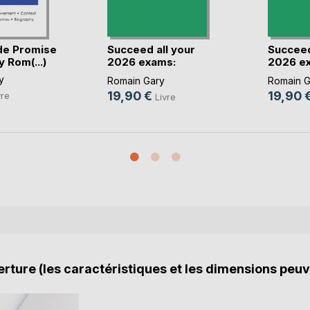
de Promise
Succeed all your
Succeed
 Rom(...)
2026 exams:
2026 e
Analy(...)
Analy(...
y
Romain Gary
Romain G
19,90 €
19,90 
vre
Livre
rture (les caractéristiques et les dimensions peuv