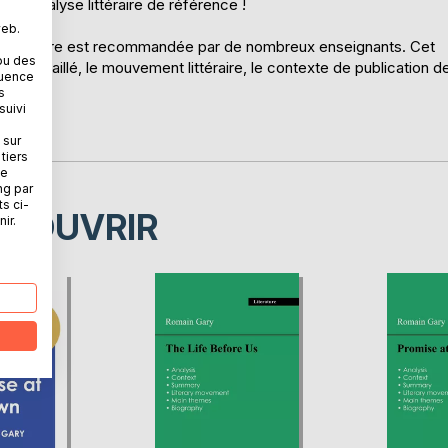
ne analyse littéraire de référence !
web.
che de lecture est recommandée par de nombreux enseignants. Cet
ou des
umé détaillé, le mouvement littéraire, le contexte de publication d
quence
s
suivi
.fr.
 sur
tiers
ne
ng par
ts ci-
ÉCOUVRIR
ir.