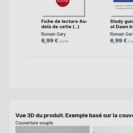
du ciel
Fiche de lecture Au-
Study gui
ry(...)
delà de cette (...)
at Dawn by
Romain Gary
Romain Gar
6,99 €
6,99 €
e
Livre
Li
Vue 3D du produit. Exemple basé sur la couve
Couverture souple