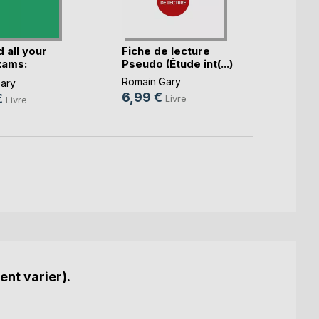
 all your
Fiche de lecture
Clair
xams:
Pseudo (Étude int(...)
Romain
)
Romain Gary
Romain
ary
6,99 €
15,9
€
Livre
Livre
ent varier).