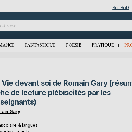
Sur BoD
MANCE
FANTASTIQUE
POÉSIE
PRATIQUE
PR
 Vie devant soi de Romain Gary (résu
che de lecture plébiscités par les
seignants)
ain Gary
ascolaire & langues
verture souple