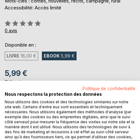
Mots-clés : contes, nouvelles, récits, campagne, rural
Accessibilité: Accès limité
Évaluation:
0%
0
avis
Disponible en :
LIVRE
16,00 €
EBOOK
5,99 €
5,99 €
TVA incluse
Téléchargement disponible dès maintenant
Politique de confidentialité
Nous respectons la protection des données
Nous utilisons des cookies et des technologies similaires sur notre
site web. Certains d'entre eux sont essentiels et techniquement
AJOUTER AU PANIER
nécessaires. Nous utilisons également des méthodes d'analyse (par
exemple des cookies ou des empreintes digitales, ainsi que le suivi
côté serveur) pour mesurer la fréquence des visites sur notre site et la
Ajouter à ma liste d'envies
manière dont il est utilisé. Nous utilisons des technologies de suivi à
des fins de marketing et recourons à cet effet au suivi côté serveur
Laisser un avis
ainsi qu'à des fournisseurs tiers, ce qui permet d'utiliser des cookies,