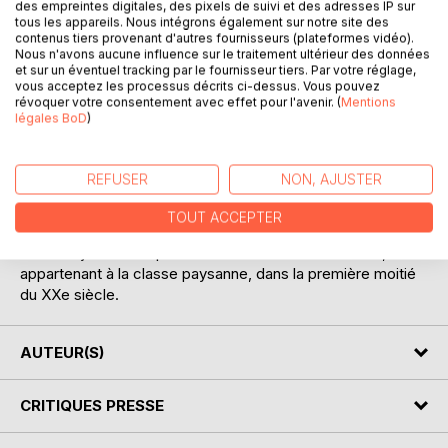
des empreintes digitales, des pixels de suivi et des adresses IP sur
tous les appareils. Nous intégrons également sur notre site des
contenus tiers provenant d'autres fournisseurs (plateformes vidéo).
Nous n'avons aucune influence sur le traitement ultérieur des données
et sur un éventuel tracking par le fournisseur tiers. Par votre réglage,
vous acceptez les processus décrits ci-dessus. Vous pouvez
révoquer votre consentement avec effet pour l'avenir. (
Mentions
légales BoD
)
DESCRIPTION
REFUSER
NON, AJUSTER
Tous les récits (ou presque) sont inspirés de faits réels
(souvenirs d'enfance des aïeux de l'auteur ou faits divers)
TOUT ACCEPTER
et retracent des moments de douleur, de tristesse mais
aussi de joie vécus par des hommes et des femmes,
appartenant à la classe paysanne, dans la première moitié
du XXe siècle.
AUTEUR(S)
CRITIQUES PRESSE