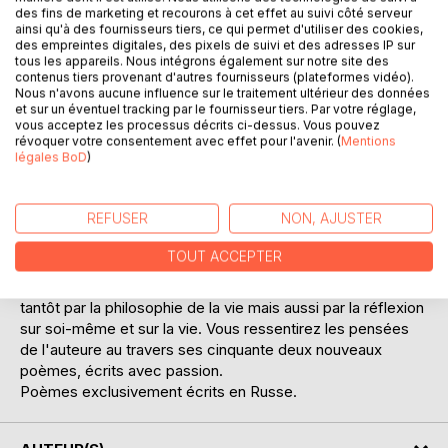
des fins de marketing et recourons à cet effet au suivi côté serveur
ainsi qu'à des fournisseurs tiers, ce qui permet d'utiliser des cookies,
des empreintes digitales, des pixels de suivi et des adresses IP sur
tous les appareils. Nous intégrons également sur notre site des
contenus tiers provenant d'autres fournisseurs (plateformes vidéo).
Nous n'avons aucune influence sur le traitement ultérieur des données
et sur un éventuel tracking par le fournisseur tiers. Par votre réglage,
DESCRIPTION
vous acceptez les processus décrits ci-dessus. Vous pouvez
révoquer votre consentement avec effet pour l'avenir. (
Mentions
légales BoD
)
Après « je dessine l'amour », « quelque part autrefois
vivaient... », « être uni avec la nature », « remplissez les
REFUSER
NON, AJUSTER
cœurs d'amour, aimez ! » et « soyez vous-même »,
l'auteure de poèmes Russes Rima Laforce revient avec ce
TOUT ACCEPTER
sixième ouvrage. Mélange des différents thèmes des livres
précédents vous serez tantôt transporté(e) par l'amour,
tantôt par la philosophie de la vie mais aussi par la réflexion
sur soi-même et sur la vie. Vous ressentirez les pensées
de l'auteure au travers ses cinquante deux nouveaux
poèmes, écrits avec passion.
Poèmes exclusivement écrits en Russe.