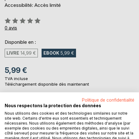
Accessibilité: Accès limité
Évaluation:
0%
0
avis
Disponible en :
LIVRE
14,99 €
EBOOK
5,99 €
5,99 €
TVA incluse
Téléchargement disponible dès maintenant
Politique de confidentialité
AJOUTER AU PANIER
Nous respectons la protection des données
Nous utilisons des cookies et des technologies similaires sur notre
site web. Certains d'entre eux sont essentiels et techniquement
Ajouter à ma liste d'envies
nécessaires. Nous utilisons également des méthodes d'analyse (par
exemple des cookies ou des empreintes digitales, ainsi que le suivi
Laisser un avis
côté serveur) pour mesurer la fréquence des visites sur notre site et la
manière dont il est utilisé. Nous utilisons des technologies de suivi à