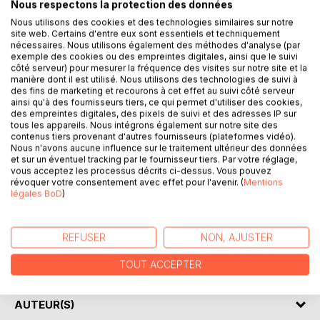
Nous respectons la protection des données
DESCRIPTION
Nous utilisons des cookies et des technologies similaires sur notre
site web. Certains d'entre eux sont essentiels et techniquement
nécessaires. Nous utilisons également des méthodes d'analyse (par
La vie est une succession d'expériences est le récit de vie
exemple des cookies ou des empreintes digitales, ainsi que le suivi
d'Irène Primault.
côté serveur) pour mesurer la fréquence des visites sur notre site et la
manière dont il est utilisé. Nous utilisons des technologies de suivi à
Elle tenait à laisser une trace de son histoire à ses petits-
des fins de marketing et recourons à cet effet au suivi côté serveur
enfants et arrières petits-enfants. Dans cette transmission
ainsi qu'à des fournisseurs tiers, ce qui permet d'utiliser des cookies,
qu'elle offre, elle navigue entre les souvenirs intimes d'une
des empreintes digitales, des pixels de suivi et des adresses IP sur
tous les appareils. Nous intégrons également sur notre site des
vie et les souvenirs de la grande histoire.
contenus tiers provenant d'autres fournisseurs (plateformes vidéo).
Nous n'avons aucune influence sur le traitement ultérieur des données
Nous avions rendez-vous tous les quinze jours, le vendredi
et sur un éventuel tracking par le fournisseur tiers. Par votre réglage,
vous acceptez les processus décrits ci-dessus. Vous pouvez
à15h00, un rendez-vous qu'Irène attendait impatiemment.
révoquer votre consentement avec effet pour l'avenir. (
Mentions
Elle se racontait avec tant de ferveur que parfois mon stylo
légales BoD
)
avait du mal à suivre.
Transmettre, voilà ce que désire Irène au plus profond de
REFUSER
NON, AJUSTER
son être.
Par les mots, elle vous confie son histoire, votre histoire...
TOUT ACCEPTER
AUTEUR(S)