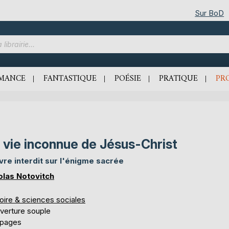
Sur BoD
MANCE
FANTASTIQUE
POÉSIE
PRATIQUE
PR
 vie inconnue de Jésus-Christ
livre interdit sur l'énigme sacrée
olas Notovitch
oire & sciences sociales
verture souple
 pages