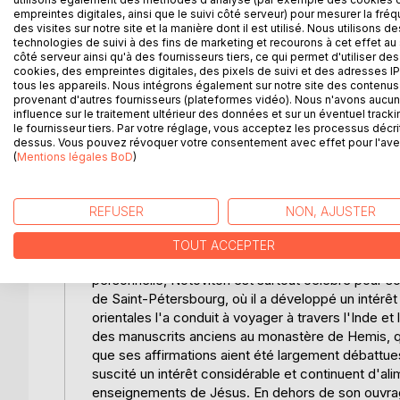
empreintes digitales, ainsi que le suivi côté serveur) pour mesurer la fré
canoniques. Selon Notovitch, Jésus aurait voyagé e
En 1894 il publie en français 
des visites sur notre site et la manière dont il est utilisé. Nous utilisons de
enseignements bouddhistes et hindous, avant de r
attaques et polémiques.
technologies de suivi à des fins de marketing et recourons à cet effet au 
base sur des manuscrits anciens qu'il aurait déco
côté serveur ainsi qu'à des fournisseurs tiers, ce qui permet d'utiliser des
cookies, des empreintes digitales, des pixels de suivi et des adresses IP
propres voyages en Inde et au Tibet, décrivant ses
tous les appareils. Nous intégrons également sur notre site des contenus 
Bien que son récit ait suscité des débats et des cri
provenant d'autres fournisseurs (plateformes vidéo). Nous n'avons aucu
intrigue historiens, théologiens et chercheurs. N
influence sur le traitement ultérieur des données et sur un éventuel tracki
le fournisseur tiers. Par votre réglage, vous acceptez les processus décri
dont les enseignements transcendent les frontières 
dessus. Vous pouvez révoquer votre consentement avec effet pour l'aven
reconsidérer les influences spirituelles qui ont 
(
Mentions légales BoD
)
questions sur la transmission et la préservation d
d'aventure, le livre capte l'imagination de ceux qui
REFUSER
NON, AJUSTER
L'AUTEUR :
Nicolas Notovitch, né en 1858 à Kertch, en Crimée,
TOUT ACCEPTER
et ses écrits sur des sujets controversés. Bien qu
personnelle, Notovitch est surtout célèbre pour son
de Saint-Pétersbourg, où il a développé un intérêt po
orientales l'a conduit à voyager à travers l'Inde et
des manuscrits anciens au monastère de Hemis, qu
que ses affirmations aient été largement débattue
suscité un intérêt considérable et continuent d'ali
enseignements de Jésus. En dehors de son ouvrage l