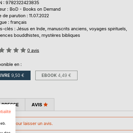
N : 9782322423835
teur : BoD - Books on Demand
 de parution : 11.07.2022
ue : français
-clés : Jésus en Inde, manuscrits anciens, voyages spirituels,
luences bouddhistes, mystères bibliques
uation:
0
avis
onible en :
LIVRE
9,50 €
EBOOK
4,49 €
 PRESSE
AVIS
tialité
lient pour laisser un avis.
web.
ovitch explore une hypothèse fascinante et controversée
liste russe.
sus, celles qui ne sont pas documentées dans les Évangiles
ou des