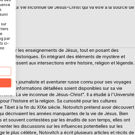
quence
n Inde pendant cette période, où il aurait étudié les
son livre La Vie inconnue de Jésus-Christ qui va être à la source 
s
etourner en Palestine pour commencer son ministère. Ce livre se
suivi
uverts au monastère de Hemis, au Ladakh. L'auteur relate ses
 sur
 rencontres avec des moines et les manuscrits qu'il aurait vus.
tiers
tiques, il offre une perspective alternative sur la vie de Jésus qui
ne
otovitch propose une vision de Jésus comme un sage universel,
ng par
ts ci-
culturelles et religieuses. Cette oeuvre invite le lecteur à
ir.
pu façonner les enseignements de Jésus, tout en posant des
es récits historiques. En intégrant des éléments de mystère et
 s'intéressent aux intersections entre histoire, religion et légende.
 était un journaliste et aventurier russe connu pour ses voyages
e peu d'informations détaillées soient disponibles sur sa vie
 livre "La vie inconnue de Jésus-Christ". Il a étudié à l'Université
ur l'histoire et la religion. Sa curiosité pour les cultures
 le Tibet à la fin du XIXe siècle. Notovitch prétend avoir découvert
i décrivaient les années manquantes de la vie de Jésus. Bien
s et souvent contestées par les érudits de son temps, elles ont
menter les discussions sur les influences potentielles sur les
e plus célèbre, Notovitch a écrit plusieurs articles et récits de