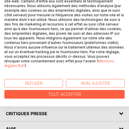
site web. Certains d'entre eux sont essentiels et techniquement
nécessaires. Nous utilisons également des méthodes d'analyse (par
Ecrire son histoire de vie à quatre mains est un cadeau
exemple des cookies ou des empreintes digitales, ainsi que le suivi
de la vie que vous offre Ginette et Pierre au travers
côté serveur) pour mesurer la fréquence des visites sur notre site et la
manière dont il est utilisé. Nous utilisons des technologies de suivi à
de ce livre.
des fins de marketing et recourons à cet effet au suivi côté serveur
Ginette et Pierre tenaient tant à se raconter et plus
ainsi qu'à des fournisseurs tiers, ce qui permet d'utiliser des cookies,
particulièrement à laisser ici la plus belle preuve
des empreintes digitales, des pixels de suivi et des adresses IP sur
tous les appareils. Nous intégrons également sur notre site des
d'amour qui puisse être faite à ses enfants et
contenus tiers provenant d'autres fournisseurs (plateformes vidéo).
ses petits enfants :
Nous n'avons aucune influence sur le traitement ultérieur des données
comment se construit une vie malgré les embûches,
et sur un éventuel tracking par le fournisseur tiers. Par votre réglage,
vous acceptez les processus décrits ci-dessus. Vous pouvez
les soucis, les peines , les joies et les bonheurs.
révoquer votre consentement avec effet pour l'avenir. (
Mentions
Merci à tous les deux pour les moments partagés,
légales BoD
)
les traits d'humour et votre très grande confiance.
Pascaline Duchemin-Pinard
REFUSER
NON, AJUSTER
TOUT ACCEPTER
AUTEUR(S)
CRITIQUES PRESSE
AVIS