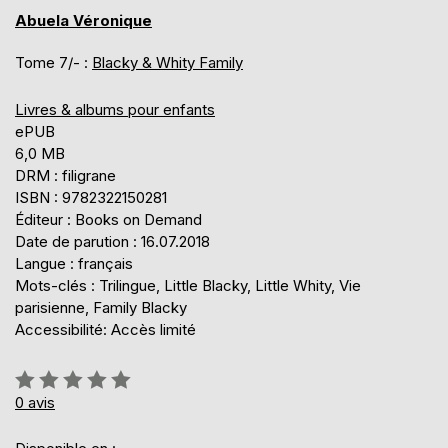
Abuela Véronique
Tome 7/- :
Blacky & Whity Family
Livres & albums pour enfants
ePUB
6,0 MB
DRM : filigrane
ISBN : 9782322150281
Éditeur : Books on Demand
Date de parution : 16.07.2018
Langue : français
Mots-clés : Trilingue, Little Blacky, Little Whity, Vie
parisienne, Family Blacky
Accessibilité: Accès limité
Évaluation:
0%
0
avis