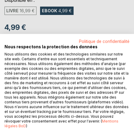
Disponible en :
LIVRE
16,99 €
EBOOK
4,99 €
4,99 €
TVA incluse
Téléchargement disponible dès maintenant
Politique de confidentialité
Nous respectons la protection des données
Nous utilisons des cookies et des technologies similaires sur notre
site web. Certains d'entre eux sont essentiels et techniquement
AJOUTER AU PANIER
nécessaires. Nous utilisons également des méthodes d'analyse (par
exemple des cookies ou des empreintes digitales, ainsi que le suivi
côté serveur) pour mesurer la fréquence des visites sur notre site et la
Ajouter à ma liste d'envies
manière dont il est utilisé. Nous utilisons des technologies de suivi à
des fins de marketing et recourons à cet effet au suivi côté serveur
Laisser un avis
ainsi qu'à des fournisseurs tiers, ce qui permet d'utiliser des cookies,
des empreintes digitales, des pixels de suivi et des adresses IP sur
tous les appareils. Nous intégrons également sur notre site des
contenus tiers provenant d'autres fournisseurs (plateformes vidéo).
Nous n'avons aucune influence sur le traitement ultérieur des données
et sur un éventuel tracking par le fournisseur tiers. Par votre réglage,
vous acceptez les processus décrits ci-dessus. Vous pouvez
révoquer votre consentement avec effet pour l'avenir. (
Mentions
légales BoD
)
DESCRIPTION