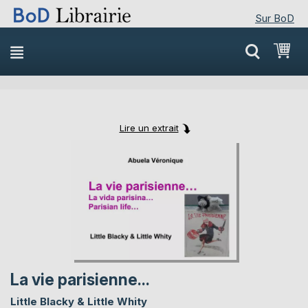
Sur BoD
Skip
Mon
to
Content
Lire un extrait
Skip
Skip
to
to
the
the
end
beginning
of
of
the
the
images
images
gallery
gallery
La vie parisienne...
Little Blacky & Little Whity