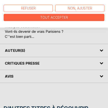
REFUSER
NON, AJUSTER
La vie quotidienne à Paris, en images et en trois langues,
de nos adorables petits amis normands : métro, boulot,
TOUT ACCEPTER
dodo...
Mais pas seulement !
Vont-ils devenir de vrais Parisiens ?
C''est bien parti...
AUTEUR(S)
CRITIQUES PRESSE
AVIS