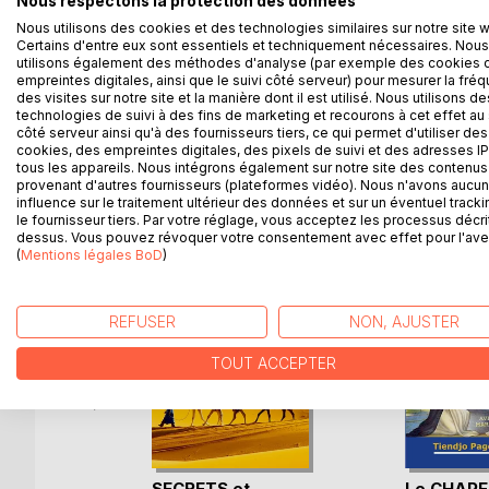
Nous respectons la protection des données
a-t-elle une puissance sur les êtres humains? Est-
Nous utilisons des cookies et des technologies similaires sur notre site 
scientifiquement parlant, son apport au sang de J
Certains d'entre eux sont essentiels et techniquement nécessaires. Nous
utilisons également des méthodes d'analyse (par exemple des cookies 
sur la croix? Jésus tire-t-il son intelligence de 
empreintes digitales, ainsi que le suivi côté serveur) pour mesurer la fré
sujet? Sans passion, la Bible et la Science se mar
des visites sur notre site et la manière dont il est utilisé. Nous utilisons de
technologies de suivi à des fins de marketing et recourons à cet effet au 
côté serveur ainsi qu'à des fournisseurs tiers, ce qui permet d'utiliser des
cookies, des empreintes digitales, des pixels de suivi et des adresses IP
tous les appareils. Nous intégrons également sur notre site des contenus 
D’AUTRES TITRES À D
provenant d'autres fournisseurs (plateformes vidéo). Nous n'avons aucu
influence sur le traitement ultérieur des données et sur un éventuel tracki
le fournisseur tiers. Par votre réglage, vous acceptez les processus décri
dessus. Vous pouvez révoquer votre consentement avec effet pour l'aven
(
Mentions légales BoD
)
REFUSER
NON, AJUSTER
TOUT ACCEPTER
SECRETS et
Le CHAPE