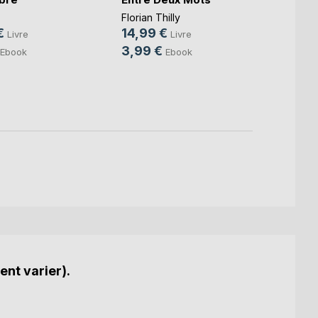
la têt
Florian Thilly
Solwei
€
14,99 €
Livre
Livre
15,0
3,99 €
Ebook
Ebook
6,99
ent varier).