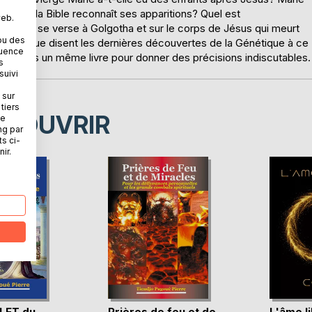
ce que la Bible reconnaît ses apparitions? Quel est
web.
ésus qui se verse à Golgotha et sur le corps de Jésus qui meurt
ou des
sa mère? Que disent les dernières découvertes de la Génétique à ce
quence
ient dans un même livre pour donner des précisions indiscutables.
s
suivi
 sur
tiers
ÉCOUVRIR
ne
ng par
ts ci-
ir.
LET du
Prières de feu et de
L'âme l