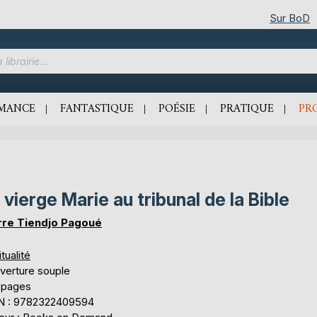
Sur BoD
MANCE
FANTASTIQUE
POÉSIE
PRATIQUE
PR
 vierge Marie au tribunal de la Bible
rre Tiendjo Pagoué
itualité
verture souple
 pages
N : 9782322409594