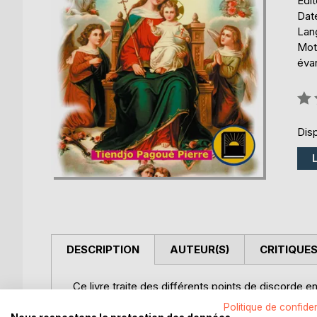
Édi
Date
Lang
Mots
évan
Éval
0%
Disp
DESCRIPTION
AUTEUR(S)
CRITIQUES
Ce livre traite des différents points de discorde e
intervenir à la fois la Bible, la Biologie et la Géné
Politique de confiden
condamner. Le culte marial est-il biblique ou idol