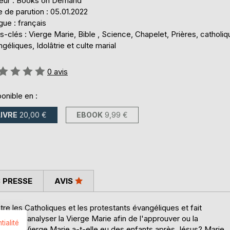
teur : Books on Demand
 de parution : 05.01.2022
ue : français
-clés : Vierge Marie, Bible , Science, Chapelet, Prières, catholiq
géliques, Idolâtrie et culte marial
uation:
0
avis
onible en :
LIVRE
20,00 €
EBOOK
9,99 €
 PRESSE
AVIS
ntre les Catholiques et les protestants évangéliques et fait
tique pour analyser la Vierge Marie afin de l'approuver ou la
tialité
âtrie? La Vierge Marie a-t-elle eu des enfants après Jésus? Marie