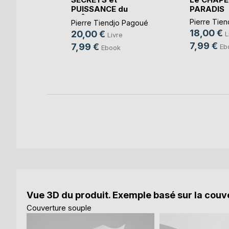
PUISSANCE du
PARADIS
és
,
André
JEÛNE Selo(...)
Pierre Tie
Pierre Tiendjo Pagoué
18,00 €
20,00 €
L
e
Livre
7,99 €
7,99 €
Eb
k
Ebook
Vue 3D du produit. Exemple basé sur la couve
Couverture souple