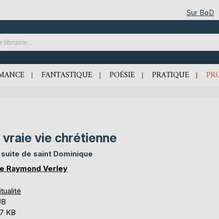
Sur BoD
MANCE
FANTASTIQUE
POÉSIE
PRATIQUE
PR
 vraie vie chrétienne
a suite de saint Dominique
e Raymond Verley
itualité
UB
,7 KB