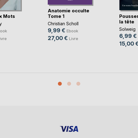
Anatomie occulte
x Mots
Pousser
Tome 1
la tête
y
Christian Scholl
Solweig
9,99 €
ook
Ebook
6,99 €
27,00 €
ivre
Livre
15,00 