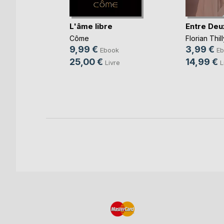
L'âme libre
Entre Deu
se, de
Côme
Florian Thill
chantier
9,99 €
3,99 €
Ebook
Eb
rgel
25,00 €
14,99 €
Livre
L
k
e