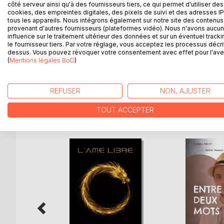
Or, par le baptême, Notre-Seigneur Jésus-Christ élè
côté serveur ainsi qu'à des fournisseurs tiers, ce qui permet d'utiliser des
cookies, des empreintes digitales, des pixels de suivi et des adresses IP
union profonde des vues, des volontés, des désirs
tous les appareils. Nous intégrons également sur notre site des contenus 
L'exemple de saint Dominique (vers 1170-1221), con
provenant d'autres fournisseurs (plateformes vidéo). Nous n'avons aucu
doit nous animer à redécouvrir l'essentiel : une au
influence sur le traitement ultérieur des données et sur un éventuel tracki
le fournisseur tiers. Par votre réglage, vous acceptez les processus décri
de la vie bienheureuse du ciel, une vie appelée à r
dessus. Vous pouvez révoquer votre consentement avec effet pour l'aven
Ces conférences de carême ont été prêchées en l'
(
Mentions légales BoD
)
2021.
REFUSER
NON, AJUSTER
D’AUTRES TITRES À D
TOUT ACCEPTER