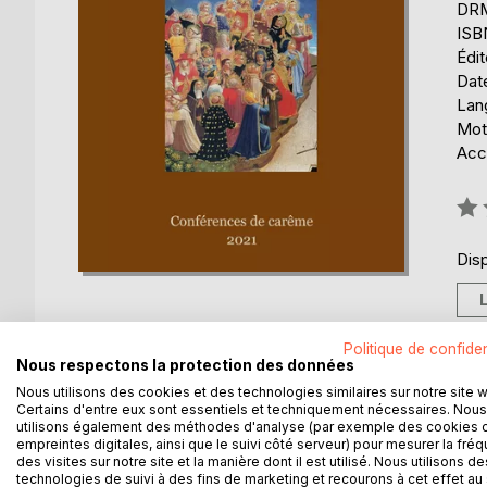
DRM 
ISB
Édi
Date
Lang
Mot
Acce
Éval
0%
Disp
Politique de confiden
Nous respectons la protection des données
DESCRIPTION
AUTEUR(S)
CRITIQUES
Nous utilisons des cookies et des technologies similaires sur notre site 
Certains d'entre eux sont essentiels et techniquement nécessaires. Nous
utilisons également des méthodes d'analyse (par exemple des cookies 
empreintes digitales, ainsi que le suivi côté serveur) pour mesurer la fré
On rencontre, même parmi les catholiques fidèles,
des visites sur notre site et la manière dont il est utilisé. Nous utilisons de
fréquemment comprise avant tout comme un corps 
technologies de suivi à des fins de marketing et recourons à cet effet au 