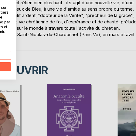
ve le chrétien bien plus haut : il s'agit d'une nouvelle vie, d'une
 sur
 avec ceux de Dieu, à une vie d'amitié au sens propre du terme.
tiers
templatif ardent, "docteur de la Vérité", "prêcheur de la grâce",
ne
thentique vie chrétienne de foi, d'espérance et de charité, prélud
ng par
ts ci-
ayonner sur le monde à travers toute l'activité du chrétien.
ir.
église Saint-Nicolas-du-Chardonnet (Paris Ve), en mars et avril
ÉCOUVRIR