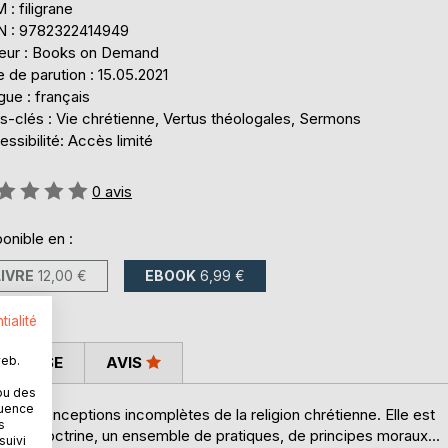
: filigrane
N : 9782322414949
teur : Books on Demand
 de parution : 15.05.2021
ue : français
s-clés : Vie chrétienne, Vertus théologales, Sermons
ssibilité: Accès limité
uation:
0
avis
onible en :
LIVRE
12,00 €
EBOOK
6,99 €
tialité
 PRESSE
AVIS
web.
ou des
quence
 des conceptions incomplètes de la religion chrétienne. Elle est
s
de doctrine, un ensemble de pratiques, de principes moraux...
suivi