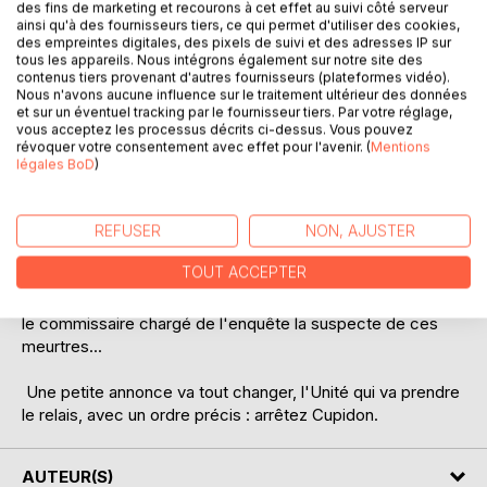
Laisser un avis
des fins de marketing et recourons à cet effet au suivi côté serveur
ainsi qu'à des fournisseurs tiers, ce qui permet d'utiliser des cookies,
des empreintes digitales, des pixels de suivi et des adresses IP sur
tous les appareils. Nous intégrons également sur notre site des
contenus tiers provenant d'autres fournisseurs (plateformes vidéo).
Nous n'avons aucune influence sur le traitement ultérieur des données
et sur un éventuel tracking par le fournisseur tiers. Par votre réglage,
vous acceptez les processus décrits ci-dessus. Vous pouvez
révoquer votre consentement avec effet pour l'avenir. (
Mentions
légales BoD
)
DESCRIPTION
REFUSER
NON, AJUSTER
Trois coups de feu, un cri étouffé, et Angel trouve deux
cadavres tout chauds dans un bar accompagnés d'un tas
TOUT ACCEPTER
de fric. Elle était pourtant juste devant, à attendre sa
cliente, et n'a vu personne entrer ou ressortir. Et voilà que
le commissaire chargé de l'enquête la suspecte de ces
meurtres...
Une petite annonce va tout changer, l'Unité qui va prendre
le relais, avec un ordre précis : arrêtez Cupidon.
AUTEUR(S)