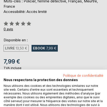
Mots-clés : Policier, femme détective, Français, Meurtre,
France
Accessibilité: Accès limité
Évaluation:
0%
0
avis
Disponible en :
LIVRE
13,50 €
EBOOK
7,99 €
7,99 €
TVA incluse
Téléchargement disponible dès maintenant
Politique de confidentialité
Nous respectons la protection des données
Nous utilisons des cookies et des technologies similaires sur notre
AJOUTER AU PANIER
site web. Certains d'entre eux sont essentiels et techniquement
nécessaires. Nous utilisons également des méthodes d'analyse (par
exemple des cookies ou des empreintes digitales, ainsi que le suivi
côté serveur) pour mesurer la fréquence des visites sur notre site et la
Ajouter à ma liste d'envies
manière dont il est utilisé. Nous utilisons des technologies de suivi à