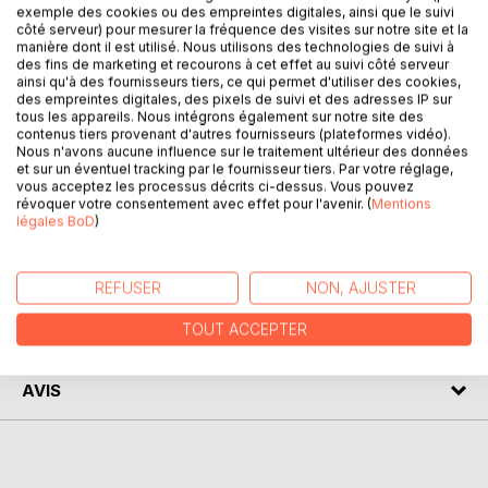
exemple des cookies ou des empreintes digitales, ainsi que le suivi
Des projets de société partagés par les partisans de
côté serveur) pour mesurer la fréquence des visites sur notre site et la
manière dont il est utilisé. Nous utilisons des technologies de suivi à
l'action positive, du socialisme, au-delà des errances
des fins de marketing et recourons à cet effet au suivi côté serveur
politiques sur fond de traditions africaines revitalisées et,
ainsi qu'à des fournisseurs tiers, ce qui permet d'utiliser des cookies,
enfin par la jeune génération ayant connu les maquis et les
des empreintes digitales, des pixels de suivi et des adresses IP sur
tous les appareils. Nous intégrons également sur notre site des
contraintes de la lutte de libération nationale - ayant
contenus tiers provenant d'autres fournisseurs (plateformes vidéo).
souvent opté pour le marxisme-léninisme -, il ne reste plus
Nous n'avons aucune influence sur le traitement ultérieur des données
qu'un débat de fond à mener : qu'est-ce que
et sur un éventuel tracking par le fournisseur tiers. Par votre réglage,
vous acceptez les processus décrits ci-dessus. Vous pouvez
l'indépendance a favorisé comme forces d'évolution de la
révoquer votre consentement avec effet pour l'avenir. (
Mentions
société africaine dans sa globalité ?
légales BoD
)
AUTEUR(S)
REFUSER
NON, AJUSTER
TOUT ACCEPTER
CRITIQUES PRESSE
AVIS