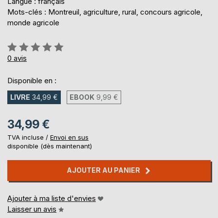
Langue : français
Mots-clés : Montreuil, agriculture, rural, concours agricole,
monde agricole
Évaluation:
0%
0
avis
Disponible en :
LIVRE
34,99 €
EBOOK
9,99 €
34,99 €
TVA incluse /
Envoi en sus
disponible (dès maintenant)
AJOUTER AU PANIER
Ajouter à ma liste d'envies
Laisser un avis