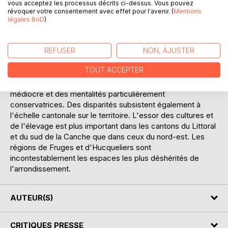
vous acceptez les processus décrits ci-dessus. Vous pouvez
apogée dans l'entre-deux guerres. Néanmoins, tout au
révoquer votre consentement avec effet pour l'avenir. (
Mentions
long de la période, le territoire demeure l'un des espaces
légales BoD
)
les moins avancés du Pas-de-Calais. La productivité,
notamment céréalière, est l'une des plus faibles du
REFUSER
NON, AJUSTER
département. Les exploitations sont moins bien équipées
que dans les régions d'Arras et de Béthune. Le retard
TOUT ACCEPTER
résulte principalement des conditions naturelles
relativement difficiles, de la qualité des sols souvent
médiocre et des mentalités particulièrement
conservatrices. Des disparités subsistent également à
l'échelle cantonale sur le territoire. L'essor des cultures et
de l'élevage est plus important dans les cantons du Littoral
et du sud de la Canche que dans ceux du nord-est. Les
régions de Fruges et d'Hucqueliers sont
incontestablement les espaces les plus déshérités de
l'arrondissement.
AUTEUR(S)
CRITIQUES PRESSE