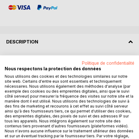
DESCRIPTION
De 1850 à nos jours, l'agriculture et la société rurale dans
Politique de confidentialité
l'arrondissement de Montreuil-sur-Mer sont en pleine
Nous respectons la protection des données
mutation. Les techniques et les structures de production et
Nous utilisons des cookies et des technologies similaires sur notre
de commercialisation se modernisent. Les cultures et
site web. Certains d'entre eux sont essentiels et techniquement
l'élevage se développent. Le syndicalisme, le mutualisme
nécessaires. Nous utilisons également des méthodes d'analyse (par
exemple des cookies ou des empreintes digitales, ainsi que le suivi
et le coopératisme apparaissent. Les exploitations sont de
côté serveur) pour mesurer la fréquence des visites sur notre site et la
plus en plus vastes et les paysans de moins en moins
manière dont il est utilisé. Nous utilisons des technologies de suivi à
nombreux. L'arrondissement dispose de l'une des
des fins de marketing et recourons à cet effet au suivi côté serveur
ainsi qu'à des fournisseurs tiers, ce qui permet d'utiliser des cookies,
associations de défense des intérêts des cultivateurs et
des empreintes digitales, des pixels de suivi et des adresses IP sur
de diffusion du progrès les plus puissantes et les plus
tous les appareils. Nous intégrons également sur notre site des
actives du département : la Société d'agriculture de
contenus tiers provenant d'autres fournisseurs (plateformes vidéo).
Montreuil-sur-Mer, fondée en 1821. Cette dernière, dirigée
Nous n'avons aucune influence sur le traitement ultérieur des données
et sur un éventuel tracking par le fournisseur tiers. Par votre réglage,
par Octave Corne de 1923 à 1956, atteint véritablement son