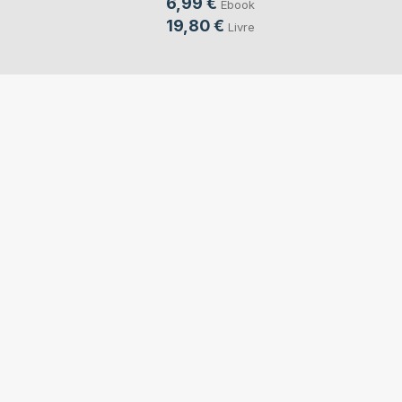
6,99 €
Ebook
19,80 €
Livre
CGV
PROTECTION DES DONNÉES
MENTIONS LÉGALES
LIVRAISON ET PAIEMENT
FAQ
PARAMÈTRES DE CONFIDENTIALITÉ
RETRACTATION