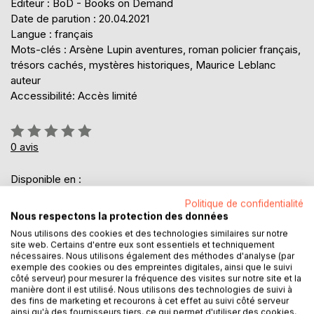
Éditeur : BoD - Books on Demand
Date de parution : 20.04.2021
Langue : français
Mots-clés : Arsène Lupin aventures, roman policier français,
trésors cachés, mystères historiques, Maurice Leblanc
auteur
Accessibilité: Accès limité
Évaluation:
0%
0
avis
Disponible en :
LIVRE
19,00 €
EBOOK
6,99 €
Politique de confidentialité
Nous respectons la protection des données
Nous utilisons des cookies et des technologies similaires sur notre
6,99 €
site web. Certains d'entre eux sont essentiels et techniquement
nécessaires. Nous utilisons également des méthodes d'analyse (par
TVA incluse
exemple des cookies ou des empreintes digitales, ainsi que le suivi
Téléchargement disponible dès maintenant
côté serveur) pour mesurer la fréquence des visites sur notre site et la
manière dont il est utilisé. Nous utilisons des technologies de suivi à
des fins de marketing et recourons à cet effet au suivi côté serveur
ainsi qu'à des fournisseurs tiers, ce qui permet d'utiliser des cookies,