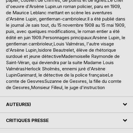
papier, couvert de chiffres, de points et de lignes.Le chef
d'oeuvre d'Arsène Lupin.un roman policier, paru en 1909,
de Maurice Leblanc mettant en scène les aventures
d'Arsène Lupin, gentleman-cambrioleur.Il a été publié dans
le journal Je sais tout, du 15 novembre 1908 au 15 mai 1909,
puis, avec quelques modifications, le roman entier a été
édité en juin 1909.Personnages principaux:Arsène Lupin, le
gentleman cambrioleur,Louis Valméras, l'autre visage
d'Arsène Lupin,Isidore Beautrelet, élève de rhétorique
surdoué et jeune détectiveMademoiselle Raymonde de
Saint-Véran, qui deviendra par la suite Madame Louis
ValmérasHerlock Sholmès, ennemi juré d'Arsène
LupinGanimard, le détective de la police françaiseLe
comte de GesvresSuzanne de Gesvres, la fille du comte
de Gesvres,Monsieur Filleul, le juge d'instruction
AUTEUR(S)
CRITIQUES PRESSE