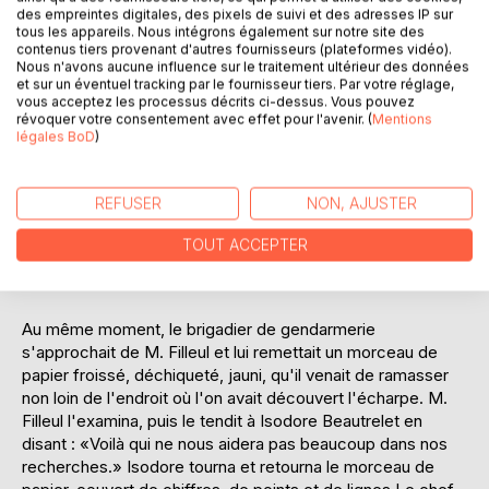
AJOUTER AU PANIER
des empreintes digitales, des pixels de suivi et des adresses IP sur
tous les appareils. Nous intégrons également sur notre site des
contenus tiers provenant d'autres fournisseurs (plateformes vidéo).
Nous n'avons aucune influence sur le traitement ultérieur des données
Ajouter à ma liste d'envies
et sur un éventuel tracking par le fournisseur tiers. Par votre réglage,
Laisser un avis
vous acceptez les processus décrits ci-dessus. Vous pouvez
révoquer votre consentement avec effet pour l'avenir. (
Mentions
légales BoD
)
REFUSER
NON, AJUSTER
TOUT ACCEPTER
DESCRIPTION
Au même moment, le brigadier de gendarmerie
s'approchait de M. Filleul et lui remettait un morceau de
papier froissé, déchiqueté, jauni, qu'il venait de ramasser
non loin de l'endroit où l'on avait découvert l'écharpe. M.
Filleul l'examina, puis le tendit à Isodore Beautrelet en
disant : «Voilà qui ne nous aidera pas beaucoup dans nos
recherches.» Isodore tourna et retourna le morceau de