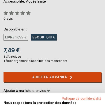
Accessibilité: Accès limité
Évaluation:
0%
0
avis
Disponible en :
LIVRE
17,99 €
EBOOK
7,49 €
7,49 €
TVA incluse
Téléchargement disponible dès maintenant
AJOUTER AU PANIER
Ajouter à ma liste d'envies
Laisser un avis
Politique de confidentialité
Nous respectons la protection des données