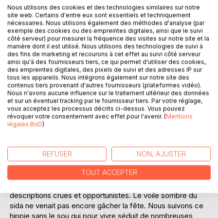
Nous utilisons des cookies et des technologies similaires sur notre
site web. Certains d'entre eux sont essentiels et techniquement
nécessaires. Nous utilisons également des méthodes d'analyse (par
exemple des cookies ou des empreintes digitales, ainsi que le suivi
côté serveur) pour mesurer la fréquence des visites sur notre site et la
manière dont il est utilisé. Nous utilisons des technologies de suivi à
des fins de marketing et recourons à cet effet au suivi côté serveur
DESCRIPTION
ainsi qu'à des fournisseurs tiers, ce qui permet d'utiliser des cookies,
des empreintes digitales, des pixels de suivi et des adresses IP sur
tous les appareils. Nous intégrons également sur notre site des
Un titre énigmatique faisant référence à un terme ancien
contenus tiers provenant d'autres fournisseurs (plateformes vidéo).
renvoyant à un homme sans scrupule, à un 'blanc bec'.
Nous n'avons aucune influence sur le traitement ultérieur des données
et sur un éventuel tracking par le fournisseur tiers. Par votre réglage,
L'alburostre représente aussi le nom d'un cétacé
vous acceptez les processus décrits ci-dessus. Vous pouvez
couramment appelé licorne de mer. Ce livre est un portrait
révoquer votre consentement avec effet pour l'avenir. (
Mentions
réaliste et authentique des aventures de vie d'un jeune
légales BoD
)
homme de 16 à 20 ans dans les années soixante. L'auteur
partage ses tribulations qui l'ont mené à travers le monde
en évoquant des moments particulièrement difficiles, mais
REFUSER
NON, AJUSTER
aussi sa débrouillardise et ses amours ! Il ne cache rien de
TOUT ACCEPTER
sa maîtrise sexuelle et de ses performances en la matière
et nous en fait bénéficier à maintes reprises avec des
descriptions crues et opportunistes. Le voile sombre du
sida ne venait pas encore gâcher la fête. Nous suivons ce
hippie sans le sou qui pour vivre séduit de nombreuses