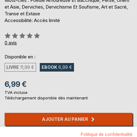
Mots-clés : Poésie Amoureuse Et Bacchique, Perse, Orient
et Asie, Derviches, Dervichisme Et Soufisme, Art et Sacré,
Transe et Extase
Accessibilité: Accès limité
Évaluation:
0%
0
avis
Disponible en :
LIVRE
11,99 €
EBOOK
6,99 €
6,99 €
TVA incluse
Téléchargement disponible dès maintenant
AJOUTER AU PANIER
Politique de confidentialité
Ajouter à ma liste d'envies