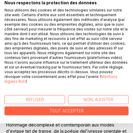
Nous respectons la protection des données
Laisser un avis
Nous utilisons des cookies et des technologies similaires sur notre
site web. Certains d'entre eux sont essentiels et techniquement
nécessaires. Nous utilisons également des méthodes d'analyse (par
exemple des cookies ou des empreintes digitales, ainsi que le suivi
côté serveur) pour mesurer la fréquence des visites sur notre site et la
manière dont il est utilisé. Nous utilisons des technologies de suivi à
des fins de marketing et recourons à cet effet au suivi côté serveur
ainsi qu'à des fournisseurs tiers, ce qui permet d'utiliser des cookies,
des empreintes digitales, des pixels de suivi et des adresses IP sur
DESCRIPTION
tous les appareils. Nous intégrons également sur notre site des
contenus tiers provenant d'autres fournisseurs (plateformes vidéo).
Nous n'avons aucune influence sur le traitement ultérieur des données
et sur un éventuel tracking par le fournisseur tiers. Par votre réglage,
La valeur d'un tweet est dans sa gratuité ainsi que dans sa
vous acceptez les processus décrits ci-dessus. Vous pouvez
proposition d'être libre à lire.
révoquer votre consentement avec effet pour l'avenir. (
Mentions
Néanmoins, la valeur d'une poésie mérite que des oeuvres
légales BoD
)
demeurent, et qu'elles puissent être lue à travers le temps.
AKA Louis nous livre donc avec cet 'Alcool Fleuri',
quelques une de ses plus inspirations et trouvailles
REFUSER
NON, AJUSTER
insolites, afin qu'on ne les oublie pas, quelques soient la
TOUT ACCEPTER
grâce et l'inattendude leur Beauté éphémères, qui vaut
bien un peu de lumière, fraternelle, chaleureuse et fleurie.
Hommage décomplexé et comtemporain aux modes
d'extase tet de transe, de la poésie del'ivresse orientale et