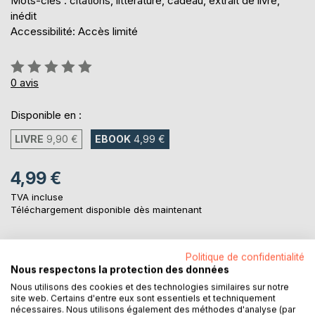
Mots-clés : citations, littérature, cadeau, extrait de livre,
inédit
Accessibilité: Accès limité
Évaluation:
0%
0
avis
Disponible en :
LIVRE
9,90 €
EBOOK
4,99 €
4,99 €
TVA incluse
Téléchargement disponible dès maintenant
Politique de confidentialité
AJOUTER AU PANIER
Nous respectons la protection des données
Nous utilisons des cookies et des technologies similaires sur notre
Ajouter à ma liste d'envies
site web. Certains d'entre eux sont essentiels et techniquement
nécessaires. Nous utilisons également des méthodes d'analyse (par
Laisser un avis