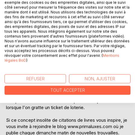
exemple des cookies ou des empreintes digitales, ainsi que le suivi
côté serveur) pour mesurer la fréquence des visites sur notre site et la
manière dont il est utilisé. Nous utilisons des technologies de suivi à
des fins de marketing et recourons à cet effet au suivi côté serveur
ainsi qu'à des fournisseurs tiers, ce qui permet d'utiliser des cookies,
des empreintes digitales, des pixels de suivi et des adresses IP sur
tous les appareils. Nous intégrons également sur notre site des
contenus tiers provenant d'autres fournisseurs (plateformes vidéo).
Nous n'avons aucune influence sur le traitement ultérieur des données
DESCRIPTION
et sur un éventuel tracking par le fournisseur tiers. Par votre réglage,
vous acceptez les processus décrits ci-dessus. Vous pouvez
révoquer votre consentement avec effet pour l'avenir. (
Mentions
légales BoD
)
J'ai créé ce livre pour partager la première et dernière
phrase de livres que je rencontre sur mon parcours de vie.
REFUSER
NON, AJUSTER
Cette idée m'est venue je ne sais comment ? Mais depuis
plusieurs années j'ai pris l'habitude de lire ces deux
TOUT ACCEPTER
phrases avant de commencer un livre, en espérant à
chaque fois trouver une belle surprise ... Un peu comme
lorsque l'on gratte un ticket de loterie.
Si ce concept insolite de citations de livres vous inspire, je
vous invite à rejoindre le blog www.primaluxes.com où je
publie chaque dimanche matin de nouvelles trouvailles.