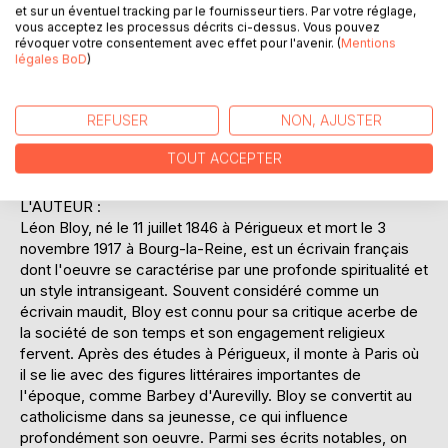
et sur un éventuel tracking par le fournisseur tiers. Par votre réglage,
et sa capacité à susciter la réflexion chez le lecteur. En
vous acceptez les processus décrits ci-dessus. Vous pouvez
plongeant dans les méandres de l'âme napoléonienne,
révoquer votre consentement avec effet pour l'avenir. (
Mentions
Léon Bloy offre une perspective nouvelle et audacieuse
légales BoD
)
sur une figure historique souvent réduite à ses conquêtes
et défaites. Ce texte est une invitation à reconsidérer
REFUSER
NON, AJUSTER
l'image de Napoléon sous un angle plus intime et
métaphysique, révélant ainsi des facettes insoupçonnées
TOUT ACCEPTER
de son caractère.
L'AUTEUR :
Léon Bloy, né le 11 juillet 1846 à Périgueux et mort le 3
novembre 1917 à Bourg-la-Reine, est un écrivain français
dont l'oeuvre se caractérise par une profonde spiritualité et
un style intransigeant. Souvent considéré comme un
écrivain maudit, Bloy est connu pour sa critique acerbe de
la société de son temps et son engagement religieux
fervent. Après des études à Périgueux, il monte à Paris où
il se lie avec des figures littéraires importantes de
l'époque, comme Barbey d'Aurevilly. Bloy se convertit au
catholicisme dans sa jeunesse, ce qui influence
profondément son oeuvre. Parmi ses écrits notables, on