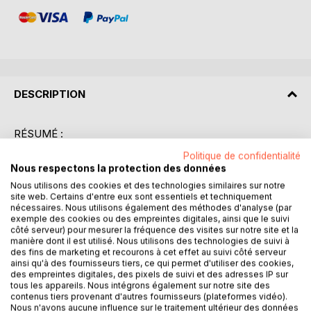
DESCRIPTION
RÉSUMÉ :
"L'âme de Napoléon" de Léon Bloy est une exploration
Politique de confidentialité
littéraire et philosophique de la personnalité complexe de
Nous respectons la protection des données
Napoléon Bonaparte. Bloy, connu pour son style incisif et
Nous utilisons des cookies et des technologies similaires sur notre
polémique, s'attache à dévoiler les aspects moins connus
site web. Certains d'entre eux sont essentiels et techniquement
de l'empereur français, en s'intéressant particulièrement à
nécessaires. Nous utilisons également des méthodes d'analyse (par
exemple des cookies ou des empreintes digitales, ainsi que le suivi
sa dimension spirituelle. L'auteur ne se contente pas de
côté serveur) pour mesurer la fréquence des visites sur notre site et la
retracer les faits historiques, mais cherche à comprendre
manière dont il est utilisé. Nous utilisons des technologies de suivi à
ce qui animait Napoléon, ce qui le motivait au-delà des
des fins de marketing et recourons à cet effet au suivi côté serveur
ainsi qu'à des fournisseurs tiers, ce qui permet d'utiliser des cookies,
ambitions politiques et militaires. À travers une analyse
des empreintes digitales, des pixels de suivi et des adresses IP sur
minutieuse, Bloy s'interroge sur la nature du génie de
tous les appareils. Nous intégrons également sur notre site des
Napoléon, ses contradictions internes et son héritage
contenus tiers provenant d'autres fournisseurs (plateformes vidéo).
spirituel. Le livre se distingue par sa profondeur d'analyse
Nous n'avons aucune influence sur le traitement ultérieur des données