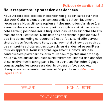
Politique de confidentialité
Nous respectons la protection des données
Nous utilisons des cookies et des technologies similaires sur notre
site web. Certains d'entre eux sont essentiels et techniquement
nécessaires. Nous utilisons également des méthodes d'analyse (par
exemple des cookies ou des empreintes digitales, ainsi que le suivi
DESCRIPTION
côté serveur) pour mesurer la fréquence des visites sur notre site et la
manière dont il est utilisé. Nous utilisons des technologies de suivi à
des fins de marketing et recourons à cet effet au suivi côté serveur
ainsi qu'à des fournisseurs tiers, ce qui permet d'utiliser des cookies,
« Autant les passions peuvent être destructrices, mais
des empreintes digitales, des pixels de suivi et des adresses IP sur
quand elles deviennent amères, c'est la fin de tout... ou
tous les appareils. Nous intégrons également sur notre site des
contenus tiers provenant d'autres fournisseurs (plateformes vidéo).
presque. »
Nous n'avons aucune influence sur le traitement ultérieur des données
Chaque matin est un supplice pour Matthew, un jeune
et sur un éventuel tracking par le fournisseur tiers. Par votre réglage,
antillais, tiraillé par mille et une questions sur l'existence
vous acceptez les processus décrits ci-dessus. Vous pouvez
révoquer votre consentement avec effet pour l'avenir. (
Mentions
humaine.
légales BoD
)
Sa rupture avec sa petite amie Laurina et sa rencontre
fortuite avec Janawa vont bouleverser sa vie.
D'Angers à Paris, Matthew se laisse emporter par
REFUSER
NON, AJUSTER
d'incroyables aventures aux allures de récit initiatique, qui
lui permettront de mieux appréhender le monde.
TOUT ACCEPTER