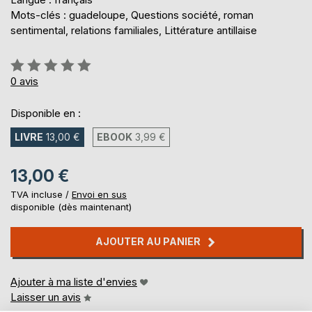
Mots-clés : guadeloupe, Questions société, roman
sentimental, relations familiales, Littérature antillaise
Évaluation:
0%
0
avis
Disponible en :
LIVRE
13,00 €
EBOOK
3,99 €
13,00 €
TVA incluse /
Envoi en sus
disponible (dès maintenant)
AJOUTER AU PANIER
Ajouter à ma liste d'envies
Laisser un avis