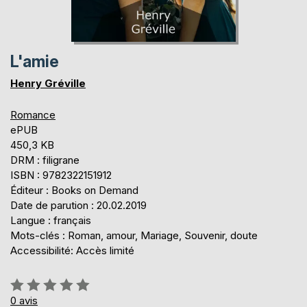
L'amie
Henry Gréville
Romance
ePUB
450,3 KB
DRM : filigrane
ISBN : 9782322151912
Éditeur : Books on Demand
Date de parution : 20.02.2019
Langue : français
Mots-clés : Roman, amour, Mariage, Souvenir, doute
Accessibilité: Accès limité
Évaluation:
0%
0
avis