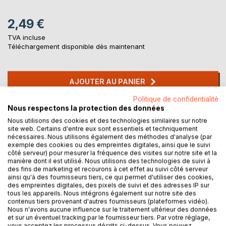
2,49 €
TVA incluse
Téléchargement disponible dès maintenant
AJOUTER AU PANIER
Politique de confidentialité
Nous respectons la protection des données
Ajouter à ma liste d'envies
Nous utilisons des cookies et des technologies similaires sur notre
Laisser un avis
site web. Certains d'entre eux sont essentiels et techniquement
nécessaires. Nous utilisons également des méthodes d'analyse (par
exemple des cookies ou des empreintes digitales, ainsi que le suivi
côté serveur) pour mesurer la fréquence des visites sur notre site et la
manière dont il est utilisé. Nous utilisons des technologies de suivi à
des fins de marketing et recourons à cet effet au suivi côté serveur
ainsi qu'à des fournisseurs tiers, ce qui permet d'utiliser des cookies,
des empreintes digitales, des pixels de suivi et des adresses IP sur
tous les appareils. Nous intégrons également sur notre site des
DESCRIPTION
contenus tiers provenant d'autres fournisseurs (plateformes vidéo).
Nous n'avons aucune influence sur le traitement ultérieur des données
et sur un éventuel tracking par le fournisseur tiers. Par votre réglage,
vous acceptez les processus décrits ci-dessus. Vous pouvez