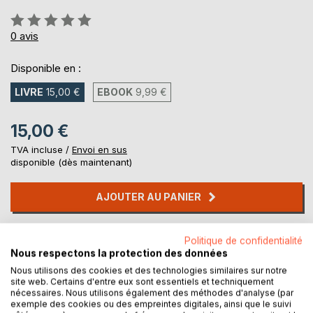
Évaluation:
0%
0
avis
Disponible en :
LIVRE
15,00 €
EBOOK
9,99 €
15,00 €
TVA incluse /
Envoi en sus
disponible (dès maintenant)
AJOUTER AU PANIER
Ajouter à ma liste d'envies
Politique de confidentialité
Laisser un avis
Nous respectons la protection des données
Nous utilisons des cookies et des technologies similaires sur notre
site web. Certains d'entre eux sont essentiels et techniquement
nécessaires. Nous utilisons également des méthodes d'analyse (par
exemple des cookies ou des empreintes digitales, ainsi que le suivi