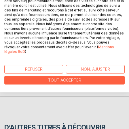
côté serveur) pour mesurer la fréquence des visites sur notre site et la
manière dont il est utilisé. Nous utilisons des technologies de suivi à
des fins de marketing et recourons à cet effet au suivi côté serveur
ainsi qu'à des fournisseurs tiers, ce qui permet d'utiliser des cookies,
DESCRIPTION
des empreintes digitales, des pixels de suivi et des adresses IP sur
tous les appareils. Nous intégrons également sur notre site des
contenus tiers provenant d'autres fournisseurs (plateformes vidéo).
Nous n'avons aucune influence sur le traitement ultérieur des données
Derrière sa porte, l'amour de sa vie
et sur un éventuel tracking par le fournisseur tiers. Par votre réglage,
Il va rencontrer l'amour de sa vie
vous acceptez les processus décrits ci-dessus. Vous pouvez
révoquer votre consentement avec effet pour l'avenir. (
Mentions
légales BoD
)
AUTEUR(S)
REFUSER
NON, AJUSTER
CRITIQUES PRESSE
TOUT ACCEPTER
AVIS
D’AUTRES TITRES À DÉCOUVRIR