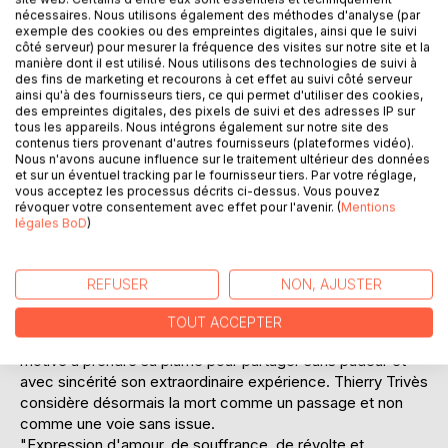
Laisser un avis
nécessaires. Nous utilisons également des méthodes d'analyse (par
exemple des cookies ou des empreintes digitales, ainsi que le suivi
côté serveur) pour mesurer la fréquence des visites sur notre site et la
manière dont il est utilisé. Nous utilisons des technologies de suivi à
des fins de marketing et recourons à cet effet au suivi côté serveur
ainsi qu'à des fournisseurs tiers, ce qui permet d'utiliser des cookies,
des empreintes digitales, des pixels de suivi et des adresses IP sur
tous les appareils. Nous intégrons également sur notre site des
contenus tiers provenant d'autres fournisseurs (plateformes vidéo).
DESCRIPTION
Nous n'avons aucune influence sur le traitement ultérieur des données
et sur un éventuel tracking par le fournisseur tiers. Par votre réglage,
vous acceptez les processus décrits ci-dessus. Vous pouvez
révoquer votre consentement avec effet pour l'avenir. (
Mentions
Cet ouvrage dévoile le bouleversant témoignage d'un
légales BoD
)
homme, livré aux côtés de sa dulcinée dans un combat
"sans arme" contre le cancer du sein. Face aux ravages
des soins nocifs, un besoin de spiritualité les conduit au
REFUSER
NON, AJUSTER
coeur du Brésil pour un ultime espoir de guérison, pour un
dernier voyage en amoureux. L'apparition soudaine de sa
TOUT ACCEPTER
compagne, 35 jours après son décès ébranle l'auteur et le
motive à prendre sa plume pour partager sans pudeur et
avec sincérité son extraordinaire expérience. Thierry Trivès
considère désormais la mort comme un passage et non
comme une voie sans issue.
"Expression d'amour, de souffrance, de révolte et