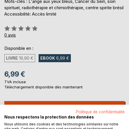
Mots-clés : L'ange aux yeux bleus, Cancer du Sein, soin
spirituel, radiothérapie et chimiothérapie, centre spirite brésil
Accessibilité: Accès limité
Évaluation:
0%
0
avis
Disponible en :
LIVRE
19,90 €
EBOOK
6,99 €
6,99 €
TVA incluse
Téléchargement disponible dès maintenant
AJOUTER AU PANIER
Politique de confidentialité
Nous respectons la protection des données
Ajouter à ma liste d'envies
Nous utilisons des cookies et des technologies similaires sur notre
site web. Certains d'entre eux sont essentiels et techniquement