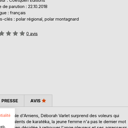
eur : Coëtquen Editions
 de parution : 22.10.2018
ue : français
-clés : polar régional, polar montagnard
uation:
0
avis
 PRESSE
AVIS
cathédrale d'Amiens, Déborah Varlet surprend des voleurs qui
tialité
ré ses talents de karatéka, la jeune femme n'a pas le dernier mot
web.
iente. Bien décidée à retrouver l'ange pleureur et ses agresseurs