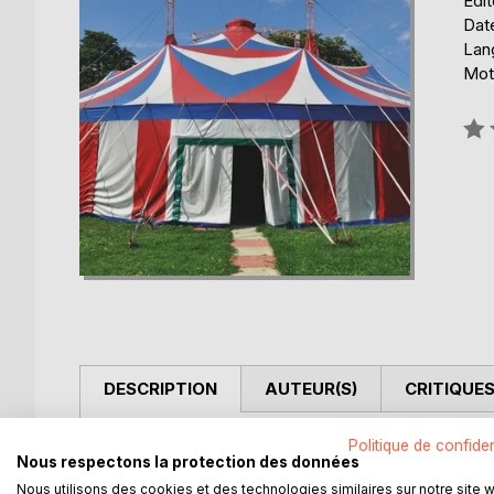
Édit
Date
Lang
Mots
Éval
0%
DESCRIPTION
AUTEUR(S)
CRITIQUES
En réalisant un reportage photographique dans la 
Politique de confiden
Nous respectons la protection des données
veulent dérober la statue de l'ange pleureur. Malg
Nous utilisons des cookies et des technologies similaires sur notre site 
face aux voyous qui la laissent blessée et inconsc