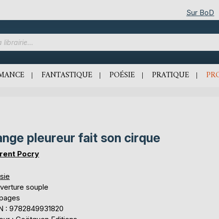
Sur BoD
MANCE
FANTASTIQUE
POÉSIE
PRATIQUE
PR
ange pleureur fait son cirque
rent Pocry
sie
verture souple
 pages
N : 9782849931820