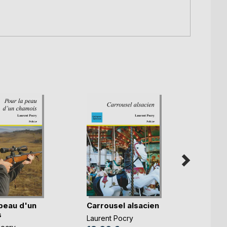
 peau d'un
Carrousel alsacien
Du vra
s
Laurent Pocry
Eva Ra