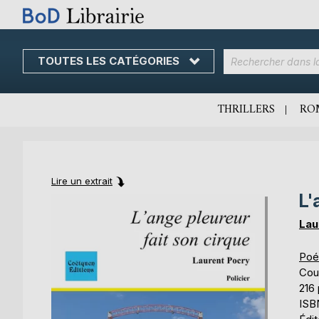
TOUTES LES CATÉGORIES
Skip
to
Content
THRILLERS
RO
Lire un extrait
L'
Skip
Skip
to
to
Lau
the
the
end
beginning
Poé
of
of
Cou
the
the
216
images
images
ISB
gallery
gallery