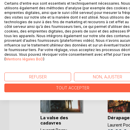
Certains d'entre eux sont essentiels et techniquement nécessaires. Nous
Déborah mène son enquête avec l'aide de Frank, l
utilisons également des méthodes d'analyse (par exemple des cookies 
le milieu du cirque, dans la baie de Somme et au 
empreintes digitales, ainsi que le suivi côté serveur) pour mesurer la fré
des visites sur notre site et la manière dont il est utilisé. Nous utilisons de
technologies de suivi à des fins de marketing et recourons à cet effet au 
côté serveur ainsi qu'à des fournisseurs tiers, ce qui permet d'utiliser des
cookies, des empreintes digitales, des pixels de suivi et des adresses IP
tous les appareils. Nous intégrons également sur notre site des contenus 
D’AUTRES TITRES À D
provenant d'autres fournisseurs (plateformes vidéo). Nous n'avons aucu
influence sur le traitement ultérieur des données et sur un éventuel tracki
le fournisseur tiers. Par votre réglage, vous acceptez les processus décri
dessus. Vous pouvez révoquer votre consentement avec effet pour l'aven
(
Mentions légales BoD
)
REFUSER
NON, AJUSTER
TOUT ACCEPTER
La valse des
Dérapage 
cadavres
Laurent Po