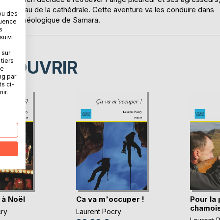
e bedeau de la cathédrale. Cette aventure va les conduire dans
ou des
parc archéologique de Samara.
quence
s
suivi
 sur
tiers
ÉCOUVRIR
ne
ng par
ts ci-
ir.
à Noël
Ca va m'occuper !
Pour la
chamoi
cry
Laurent Pocry