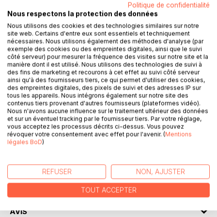
Politique de confidentialité
Nous respectons la protection des données
DESCRIPTION
Nous utilisons des cookies et des technologies similaires sur notre
site web. Certains d'entre eux sont essentiels et techniquement
nécessaires. Nous utilisons également des méthodes d'analyse (par
exemple des cookies ou des empreintes digitales, ainsi que le suivi
L'ANTRE livre les mémoires artistiques de l'artiste
côté serveur) pour mesurer la fréquence des visites sur notre site et la
plasticien Anthony Guillermo. Autoportraits; photographies
manière dont il est utilisé. Nous utilisons des technologies de suivi à
de paysages et d'animaux; projets d'arts se succèdent
des fins de marketing et recourons à cet effet au suivi côté serveur
ainsi qu'à des fournisseurs tiers, ce qui permet d'utiliser des cookies,
dans cet ouvrage.
des empreintes digitales, des pixels de suivi et des adresses IP sur
tous les appareils. Nous intégrons également sur notre site des
Une liberté de lever le voile sur des créations hors des
contenus tiers provenant d'autres fournisseurs (plateformes vidéo).
Nous n'avons aucune influence sur le traitement ultérieur des données
cadres, non lissées, à l'expression brute. Un livre d'art
et sur un éventuel tracking par le fournisseur tiers. Par votre réglage,
riche en thématiques et en disciplines, ouvrant les portes
vous acceptez les processus décrits ci-dessus. Vous pouvez
d'un univers conceptuel détonant.
révoquer votre consentement avec effet pour l'avenir. (
Mentions
légales BoD
)
AUTEUR(S)
REFUSER
NON, AJUSTER
CRITIQUES PRESSE
TOUT ACCEPTER
AVIS