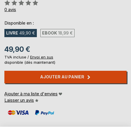
Évaluation:
0%
0
avis
Disponible en :
LIVRE
49,90 €
EBOOK
18,99 €
49,90 €
TVA incluse /
Envoi en sus
disponible (dès maintenant)
AJOUTER AU PANIER
Ajouter à ma liste d'envies
Laisser un avis