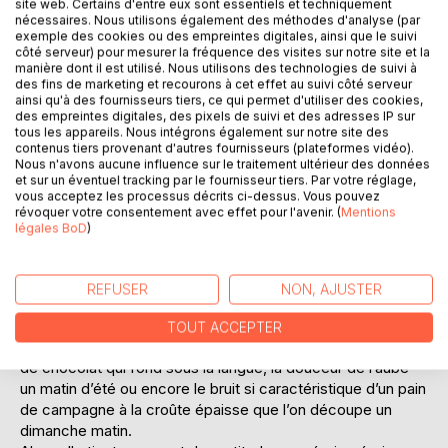
site web. Certains d'entre eux sont essentiels et techniquement
nécessaires. Nous utilisons également des méthodes d'analyse (par
exemple des cookies ou des empreintes digitales, ainsi que le suivi
côté serveur) pour mesurer la fréquence des visites sur notre site et la
manière dont il est utilisé. Nous utilisons des technologies de suivi à
des fins de marketing et recourons à cet effet au suivi côté serveur
DESCRIPTION
ainsi qu'à des fournisseurs tiers, ce qui permet d'utiliser des cookies,
des empreintes digitales, des pixels de suivi et des adresses IP sur
tous les appareils. Nous intégrons également sur notre site des
contenus tiers provenant d'autres fournisseurs (plateformes vidéo).
« Elle » c’est Léa, 28 ans et quelques et il y a 10 ans elle a
Nous n'avons aucune influence sur le traitement ultérieur des données
subi l’innommable. Une agression sexuelle, ou plutôt un viol
et sur un éventuel tracking par le fournisseur tiers. Par votre réglage,
vous acceptez les processus décrits ci-dessus. Vous pouvez
[ça y est, « elle » a posé les mots, les vrais].
révoquer votre consentement avec effet pour l'avenir. (
Mentions
Après 10 ans de dyspnée, le souffle court.
légales BoD
)
Après 10 ans à survivre
Après 10 ans sur la tangente, entre tentatives de suicide,
alcool, troubles du comportement alimentaire.
REFUSER
NON, AJUSTER
Après 10 ans elle a décidé de vivre
De vivre vraiment, pleinement.
TOUT ACCEPTER
De réapprendre les petits bonheurs de la vie tels un bout
de chocolat qui fond sous la langue, la douceur de l’aube
un matin d’été ou encore le bruit si caractéristique d’un pain
de campagne à la croûte épaisse que l’on découpe un
dimanche matin.