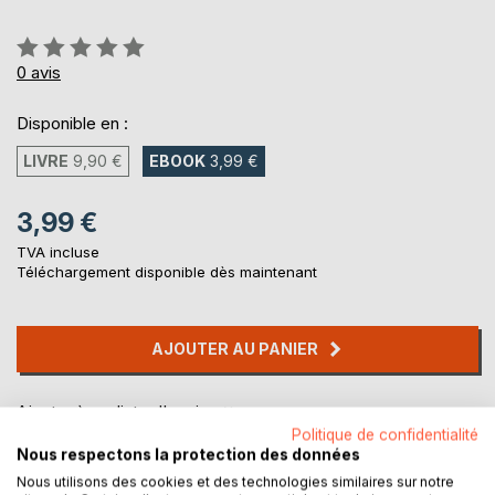
Évaluation:
0%
0
avis
Disponible en :
LIVRE
9,90 €
EBOOK
3,99 €
3,99 €
TVA incluse
Téléchargement disponible dès maintenant
AJOUTER AU PANIER
Ajouter à ma liste d'envies
Politique de confidentialité
Laisser un avis
Nous respectons la protection des données
Nous utilisons des cookies et des technologies similaires sur notre