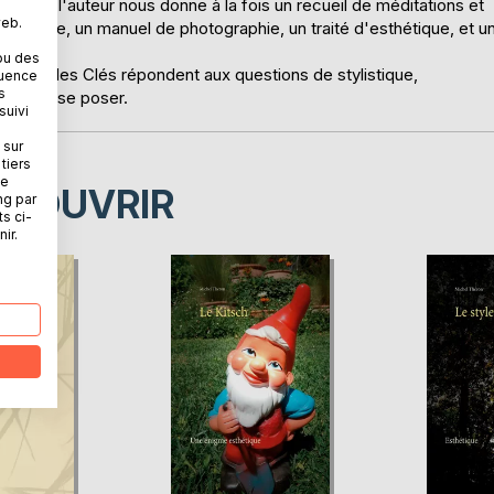
minin, l'auteur nous donne à la fois un recueil de méditations et
web.
 langage, un manuel de photographie, un traité d'esthétique, et u
ou des
scours, et les Clés répondent aux questions de stylistique,
quence
s
urra ici se poser.
suivi
 sur
tiers
ne
ÉCOUVRIR
ng par
ts ci-
ir.