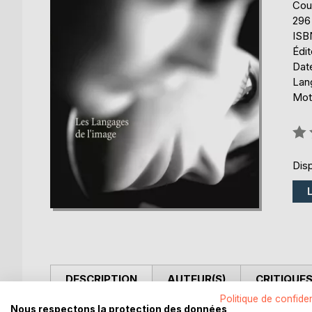
Cou
296
ISB
Édi
Date
Lang
Mots
Éval
0%
Disp
DESCRIPTION
AUTEUR(S)
CRITIQUES
Politique de confiden
Nous respectons la protection des données