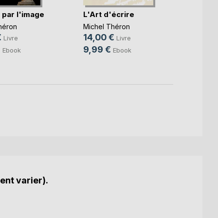
 par l'image
L'Art d'écrire
L'hum
héron
Michel Théron
Michel
€
14,00 €
9,99
Livre
Livre
€
9,99 €
4,49
Ebook
Ebook
ent varier).