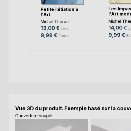
Les Impa
Petite initiation à
l'Art mod
l'Art
n
Michel Thé
Michel Théron
e
14,00 €
13,00 €
L
Livre
k
9,99 €
9,99 €
Eb
Ebook
Vue 3D du produit. Exemple basé sur la couve
Couverture souple