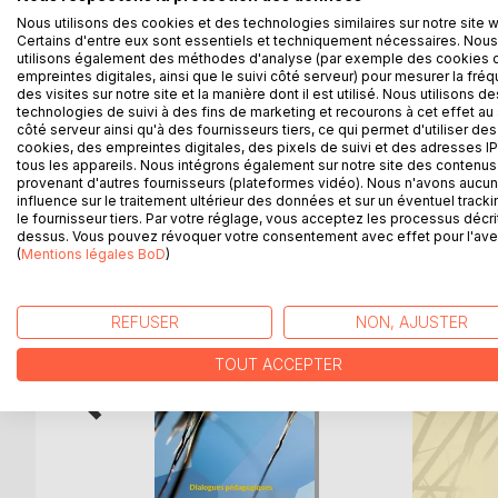
A partir de différentes images d'un même visage fé
Nous utilisons des cookies et des technologies similaires sur notre site 
de rêveries, une enquête sur le fonctionnement du
Certains d'entre eux sont essentiels et techniquement nécessaires. Nous
petit roman policier de l'identité.
utilisons également des méthodes d'analyse (par exemple des cookies 
Les Notes finales initient à l'intertextualité du di
empreintes digitales, ainsi que le suivi côté serveur) pour mesurer la fré
des visites sur notre site et la manière dont il est utilisé. Nous utilisons de
d'esthétique et d'anthropologie culturelle qu'on po
technologies de suivi à des fins de marketing et recourons à cet effet au 
côté serveur ainsi qu'à des fournisseurs tiers, ce qui permet d'utiliser des
cookies, des empreintes digitales, des pixels de suivi et des adresses IP
tous les appareils. Nous intégrons également sur notre site des contenus 
provenant d'autres fournisseurs (plateformes vidéo). Nous n'avons aucu
D’AUTRES TITRES À D
influence sur le traitement ultérieur des données et sur un éventuel tracki
le fournisseur tiers. Par votre réglage, vous acceptez les processus décri
dessus. Vous pouvez révoquer votre consentement avec effet pour l'aven
(
Mentions légales BoD
)
REFUSER
NON, AJUSTER
TOUT ACCEPTER