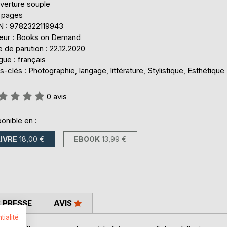
verture souple
 pages
N : 9782322119943
teur : Books on Demand
 de parution : 22.12.2020
ue : français
-clés : Photographie, langage, littérature, Stylistique, Esthétique
uation:
0
avis
onible en :
LIVRE
18,00 €
EBOOK
13,99 €
 PRESSE
AVIS
tialité