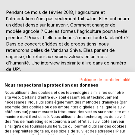
Pendant ce mois de février 2018, l'agriculture et
l'alimentation n'ont pas seulement fait salon. Elles ont nourri
un débat dense sur leur avenir. Comment changer de
modèle agricole ? Quelles formes l'agriculture pourrait-elle
prendre ? Pourra-t-elle continuer à nourrir toute la planète ?
Dans ce concert d'idées et de propositions, nous
retiendrons celles de Vandana Shiva. Elles parlent de
sagesse, de retour aux vraies valeurs en un mot :
d'humanité. Une interview inspirante à lire dans ce numéro
de UP'.
L'humanité à reconquérir. Un dessein plus que jamais
Politique de confidentialité
nécessaire face au déferlement d'innovations médicales,
Nous respectons la protection des données
scientifiques et technologiques.Certaines nous remplissent
Nous utilisons des cookies et des technologies similaires sur notre
d'espoir comme celle concernant un possible vaccin
site web. Certains d'entre eux sont essentiels et techniquement
contre le cancer, d'autres nous perturbent.C'est le cas de
nécessaires. Nous utilisons également des méthodes d'analyse (par
ce qui se trame dans des labos qui veulent commercialiser
exemple des cookies ou des empreintes digitales, ainsi que le suivi
côté serveur) pour mesurer la fréquence des visites sur notre site et la
nos données génétiques. Nous n'avons pas encore fini de
manière dont il est utilisé. Nous utilisons des technologies de suivi à
nous interroger sur le sort de nos données personnelles,
des fins de marketing et recourons à cet effet au suivi côté serveur
qu'il faut maintenant s'inquiéter de nos données les plus
ainsi qu'à des fournisseurs tiers, ce qui permet d'utiliser des cookies,
des empreintes digitales, des pixels de suivi et des adresses IP sur
précieuses, celles qui sont inscrites dans notre ADN.