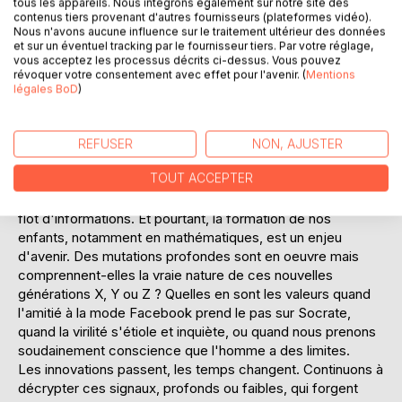
tous les appareils. Nous intégrons également sur notre site des
Ce mois de février a aussi vu le lancement de grandes
contenus tiers provenant d'autres fournisseurs (plateformes vidéo).
conquêtes. Le succès du lancement d'une des plus
Nous n'avons aucune influence sur le traitement ultérieur des données
et sur un éventuel tracking par le fournisseur tiers. Par votre réglage,
grosses fusées du monde nous laisse entrevoir de
vous acceptez les processus décrits ci-dessus. Vous pouvez
possibles voyages vers les confins du système solaire.
révoquer votre consentement avec effet pour l'avenir. (
Mentions
Mais cette nouvelle en cache une autre, plus prosaïque : la
légales BoD
)
course à l'espace est aussi une course aux minerais rares.
La Chine a déjà fait main basse, sur Terre, sur ces précieux
ingrédients de nos nouvelles technologies, mais d'autres
REFUSER
NON, AJUSTER
nations voient plus haut et se tournent vers les étoiles pour
TOUT ACCEPTER
se fournir en matériaux précieux.
La réforme du bac est presque passée inaperçue dans ce
flot d'informations. Et pourtant, la formation de nos
enfants, notamment en mathématiques, est un enjeu
d'avenir. Des mutations profondes sont en oeuvre mais
comprennent-elles la vraie nature de ces nouvelles
générations X, Y ou Z ? Quelles en sont les valeurs quand
l'amitié à la mode Facebook prend le pas sur Socrate,
quand la virilité s'étiole et inquiète, ou quand nous prenons
soudainement conscience que l'homme a des limites.
Les innovations passent, les temps changent. Continuons à
décrypter ces signaux, profonds ou faibles, qui forgent