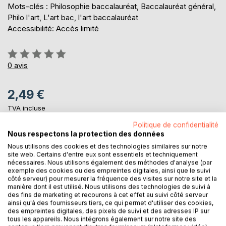
Mots-clés : Philosophie baccalauréat, Baccalauréat général,
Philo l'art, L'art bac, l'art baccalauréat
Accessibilité: Accès limité
Évaluation:
0%
0
avis
2,49 €
TVA incluse
Téléchargement disponible dès maintenant
Politique de confidentialité
Nous respectons la protection des données
Nous utilisons des cookies et des technologies similaires sur notre
AJOUTER AU PANIER
site web. Certains d'entre eux sont essentiels et techniquement
nécessaires. Nous utilisons également des méthodes d'analyse (par
exemple des cookies ou des empreintes digitales, ainsi que le suivi
côté serveur) pour mesurer la fréquence des visites sur notre site et la
Ajouter à ma liste d'envies
manière dont il est utilisé. Nous utilisons des technologies de suivi à
Laisser un avis
des fins de marketing et recourons à cet effet au suivi côté serveur
ainsi qu'à des fournisseurs tiers, ce qui permet d'utiliser des cookies,
des empreintes digitales, des pixels de suivi et des adresses IP sur
tous les appareils. Nous intégrons également sur notre site des