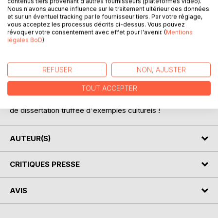
contenus tiers provenant d'autres fournisseurs (plateformes vidéo).
Nous n'avons aucune influence sur le traitement ultérieur des données
et sur un éventuel tracking par le fournisseur tiers. Par votre réglage,
vous acceptez les processus décrits ci-dessus. Vous pouvez
révoquer votre consentement avec effet pour l'avenir. (
Mentions
légales BoD
)
DESCRIPTION
Ce mémo sur l'Art s'adresse spécifiquement aux élèves
REFUSER
NON, AJUSTER
de terminale afin de préparer l'épreuve de Philosophie du
TOUT ACCEPTER
Baccalauréat, vous y retrouverez des thèses de
philosophes, une fiche de cours s'articulant dans un sujet
de dissertation truffée d'exemples culturels !
AUTEUR(S)
CRITIQUES PRESSE
AVIS