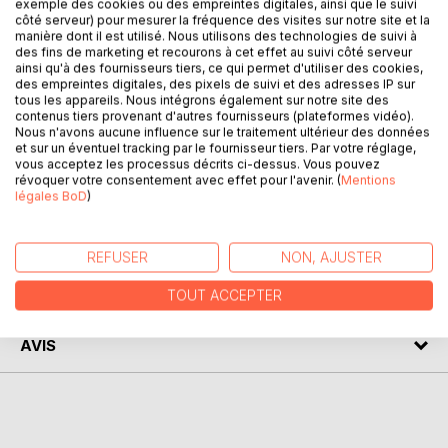
exemple des cookies ou des empreintes digitales, ainsi que le suivi
d'une non moins célèbre boulangerie du 15e
côté serveur) pour mesurer la fréquence des visites sur notre site et la
arrondissement de Paris, sous le voile de la fabrication du
manière dont il est utilisé. Nous utilisons des technologies de suivi à
des fins de marketing et recourons à cet effet au suivi côté serveur
pain, nous livrent les arcanes majeurs du Grand Oeuvre
ainsi qu'à des fournisseurs tiers, ce qui permet d'utiliser des cookies,
alchimique.
des empreintes digitales, des pixels de suivi et des adresses IP sur
L'auteur, dans un texte approchant au,plus près la pensée
tous les appareils. Nous intégrons également sur notre site des
contenus tiers provenant d'autres fournisseurs (plateformes vidéo).
philosophique du Maître de Savignies, décrypte avec
Nous n'avons aucune influence sur le traitement ultérieur des données
beaucoup de clarté la totalité de ces images muettes,
et sur un éventuel tracking par le fournisseur tiers. Par votre réglage,
encore trop méconnues du public, et inspirées des
vous acceptez les processus décrits ci-dessus. Vous pouvez
meilleures gravures du corpus hermétique.
révoquer votre consentement avec effet pour l'avenir. (
Mentions
légales BoD
)
AUTEUR(S)
REFUSER
NON, AJUSTER
CRITIQUES PRESSE
TOUT ACCEPTER
AVIS