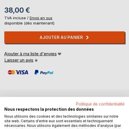
38,00 €
TVA incluse /
Envoi en sus
disponible (dès maintenant)
AJOUTER AU PANIER
Ajouter à ma liste d'envies
Laisser un avis
DESCRIPTION
Politique de confidentialité
Nous respectons la protection des données
Nous utilisons des cookies et des technologies similaires sur notre
Dessinées par le célèbre alchimiste Eugène Canseliet
site web. Certains d'entre eux sont essentiels et techniquement
nécessaires. Nous utilisons également des méthodes d'analyse (par
(1899-1982), les céramiques colorées qui ornent la façade