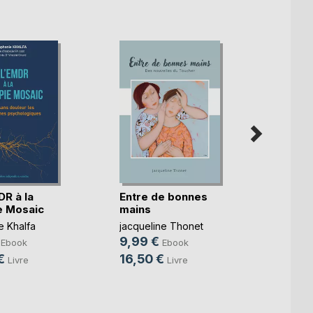
DR à la
Entre de bonnes
e Mosaic
mains
Vacci
Covid-
e Khalfa
jacqueline Thonet
9,99 €
Ebook
Ebook
Amine 
€
16,50 €
7,99
Livre
Livre
16,0