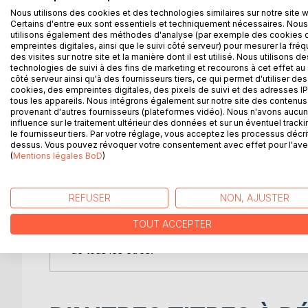
Plongeant ses racines dans les pratiques chamaniqu
Nous utilisons des cookies et des technologies similaires sur notre site 
comme méthode majeure de diagnostic pour Sowa ri
Certains d'entre eux sont essentiels et techniquement nécessaires. Nous
Yuthok Yonten Gonpo, père de la médecine tradition
utilisons également des méthodes d'analyse (par exemple des cookies 
empreintes digitales, ainsi que le suivi côté serveur) pour mesurer la fré
ne permettait pas de conclure, le diagnostic devait 
des visites sur notre site et la manière dont il est utilisé. Nous utilisons de
Au même moment en Occident, le flacon d'urine é
technologies de suivi à des fins de marketing et recourons à cet effet au 
supercheries, l'observation de l'urine fut progres
côté serveur ainsi qu'à des fournisseurs tiers, ce qui permet d'utiliser des
cookies, des empreintes digitales, des pixels de suivi et des adresses IP
cantonnée aux pathologies rénales et urogénitales
tous les appareils. Nous intégrons également sur notre site des contenus 
Pourtant les récents développements techniques et 
provenant d'autres fournisseurs (plateformes vidéo). Nous n'avons aucu
vue comme un miroir reflétant clairement l'état de
influence sur le traitement ultérieur des données et sur un éventuel tracki
Ce guide pratique présente les bases théoriques 
le fournisseur tiers. Par votre réglage, vous acceptez les processus décri
dessus. Vous pouvez révoquer votre consentement avec effet pour l'aven
occidentale et livre les secrets d'une authentique
(
Mentions légales BoD
)
observation de l'urine, encore pratiquée dans l'ai
Bhoutan, Ladakh...) et au-delà, en Mongolie, Russi
REFUSER
NON, AJUSTER
A l'heure où l'Organisation Mondiale de la Santé f
plaidoyer pour une médecine collaborative au sein
TOUT ACCEPTER
conventionnels s'enrichissent mutuellement par leu
de tous les êtres.