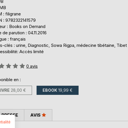
UB
 MB
: filigrane
N : 9782322141579
teur : Books on Demand
 de parution : 04.11.2016
ue : français
-clés : urine, Diagnostic, Sowa Rigpa, médecine tibétaine, Tibet
ssibilité: Accès limité
uation:
0
avis
onible en :
LIVRE
28,00 €
EBOOK
19,99 €
 PRESSE
AVIS
tialité