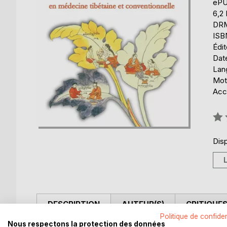
eP
6,2
DRM 
ISB
Édi
Date
Lang
Mots
Acce
Éval
0%
Disp
DESCRIPTION
AUTEUR(S)
CRITIQUES
Politique de confiden
Nous respectons la protection des données