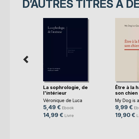
D’AUTRES TITRES À D
cation
La sophrologie, de
Être à la 
l'intérieur
son chien
Blaurock-
Véronique de Luca
My Dog is 
5,49 €
9,99 €
Ebook
Eb
e
14,99 €
19,90 €
Livre
L