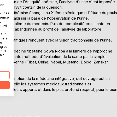
es Bön de l'Antiquité tibétaine, l'analyse d'urine s'est imposée
web.
gpa, l'Art tibétain de la guérison.
nelle tibétaine énonçait au XIIème siècle que si l'étude du pouls
ou des
quence
être établi sur la base de l'observation de l'urine.
s
tait l'emblème du médecin. Puis de complexité croissante en
suivi
sivement abandonnée au profit de l'analyse de laboratoire
 sur
.
tiers
scientifiques renouent avec la vision traditionnelle de l'urine,
ne
 santé.
ng par
de la médecine tibétaine Sowa Rigpa à la lumière de l'approche
ts ci-
ir.
 et puissante méthode d'évaluation de la santé par la simple
re himalayenne (Tibet, Chine, Népal, Mustang, Dolpo, Zanskar,
e, etc.
ait la promotion de la médecine intégrative, cet ouvrage est un
 de laquelle les systèmes médicaux traditionnels et
rs meilleurs apports et dans le plus profond respect, pour le bie