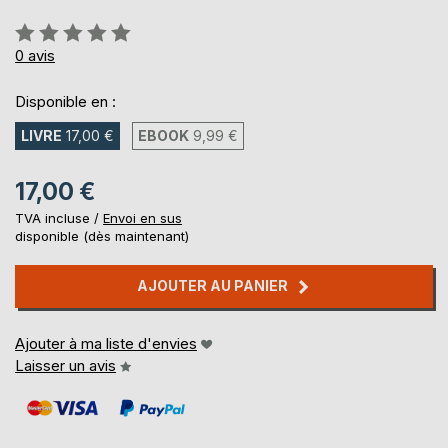
Évaluation:
0%
0
avis
Disponible en :
LIVRE
17,00 €
EBOOK
9,99 €
17,00 €
TVA incluse /
Envoi en sus
disponible (dès maintenant)
AJOUTER AU PANIER
Ajouter à ma liste d'envies
Laisser un avis