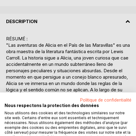
DESCRIPTION
RÉSUMÉ :
"Las aventuras de Alicia en el País de las Maravillas" es una
obra maestra de la literatura fantástica escrita por Lewis
Carroll. La historia sigue a Alicia, una joven curiosa que cae
accidentalmente en un mundo subterráneo lleno de
personajes peculiares y situaciones absurdas. Desde el
momento en que persigue a un conejo blanco apresurado,
Alicia se ve inmersa en un mundo donde las reglas de la
lógica y el sentido común no se aplican. A lo largo de su
viaje, se encuentra con una serie de personajes
Politique de confidentialité
inolvidables, como el Sombrerero Loco, el Gato de
Nous respectons la protection des données
Cheshire y la Reina de Corazones, cada uno con su propia
Nous utilisons des cookies et des technologies similaires sur notre
lógica retorcida. Este relato, que desafía las convenciones
site web. Certains d'entre eux sont essentiels et techniquement
narrativas tradicionales, invita al lector a cuestionar la
nécessaires. Nous utilisons également des méthodes d'analyse (par
exemple des cookies ou des empreintes digitales, ainsi que le suivi
realidad y la percepción. Carroll combina juegos de
côté serveur) pour mesurer la fréquence des visites sur notre site et la
palabras ingeniosos y una narrativa imaginativa para crear