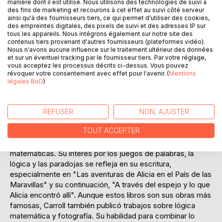
manière dont il est utilisé. Nous utilisons des technologies de suivi à
una experiencia de lectura única que ha cautivado a
des fins de marketing et recourons à cet effet au suivi côté serveur
generaciones de lectores. La novela es tanto una aventura
ainsi qu'à des fournisseurs tiers, ce qui permet d'utiliser des cookies,
des empreintes digitales, des pixels de suivi et des adresses IP sur
onírica como una sutil crítica a la sociedad victoriana,
tous les appareils. Nous intégrons également sur notre site des
haciendo de ella una obra atemporal que sigue siendo
contenus tiers provenant d'autres fournisseurs (plateformes vidéo).
relevante en el análisis literario contemporáneo.
Nous n'avons aucune influence sur le traitement ultérieur des données
et sur un éventuel tracking par le fournisseur tiers. Par votre réglage,
vous acceptez les processus décrits ci-dessus. Vous pouvez
L'AUTEUR :
révoquer votre consentement avec effet pour l'avenir. (
Mentions
Biografía de l'autor :
légales BoD
)
Lewis Carroll, seudónimo de Charles Lutwidge Dodgson,
nació el 27 de enero de 1832 en Daresbury, Inglaterra. Fue
un matemático, lógico, fotógrafo y autor británico,
REFUSER
NON, AJUSTER
conocido principalmente por sus obras de literatura infantil.
TOUT ACCEPTER
Carroll estudió en el Christ Church College de Oxford,
donde posteriormente trabajó como profesor de
matemáticas. Su interés por los juegos de palabras, la
lógica y las paradojas se refleja en su escritura,
especialmente en "Las aventuras de Alicia en el País de las
Maravillas" y su continuación, "A través del espejo y lo que
Alicia encontró allí". Aunque estos libros son sus obras más
famosas, Carroll también publicó trabajos sobre lógica
matemática y fotografía. Su habilidad para combinar lo