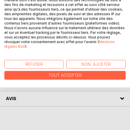
manière dont il est utilisé. Nous utilisons des technologies de suivi à
des fins de marketing et recourons à cet effet au suivi côté serveur
ainsi qu'à des fournisseurs tiers, ce qui permet d'utiliser des cookies,
Ce livre est écrit pour les astrologues et les étudiant(e)s en
des empreintes digitales, des pixels de suivi et des adresses IP sur
tous les appareils. Nous intégrons également sur notre site des
astrologie. Il présente 5 techniques qui permettent
contenus tiers provenant d'autres fournisseurs (plateformes vidéo).
d'associer l'espace au temps en astrologie. Ces
Nous n'avons aucune influence sur le traitement ultérieur des données
techniques sont le Relocalisation, l'Espace local, l'Espace
et sur un éventuel tracking par le fournisseur tiers. Par votre réglage,
vous acceptez les processus décrits ci-dessus. Vous pouvez
local Domestique ou le Feng Shui astrologique,
révoquer votre consentement avec effet pour l'avenir. (
Mentions
l'Astrocartographie et la Dométique. Il propose ensuite des
légales BoD
)
solutions d'interprétation et des exemples.
REFUSER
NON, AJUSTER
AUTEUR(S)
TOUT ACCEPTER
CRITIQUES PRESSE
AVIS