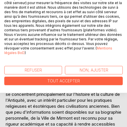
côté serveur) pour mesurer la fréquence des visites sur notre site et la
communautés. En s'appuyant sur des sources
manière dont il est utilisé. Nous utilisons des technologies de suivi à
archéologiques et littéraires, de la Ville de Mirmont nous
des fins de marketing et recourons à cet effet au suivi côté serveur
offre une analyse détaillée des pratiques astrologiques,
ainsi qu'à des fournisseurs tiers, ce qui permet d'utiliser des cookies,
des empreintes digitales, des pixels de suivi et des adresses IP sur
des calendriers lunaires et solaires, et des rituels associés
tous les appareils. Nous intégrons également sur notre site des
aux phases de la lune et aux constellations. Le livre met
contenus tiers provenant d'autres fournisseurs (plateformes vidéo).
également en lumière les figures emblématiques de
Nous n'avons aucune influence sur le traitement ultérieur des données
et sur un éventuel tracking par le fournisseur tiers. Par votre réglage,
l'astrologie gallo-romaine et leur impact sur la culture et la
vous acceptez les processus décrits ci-dessus. Vous pouvez
religion de l'époque. "L'astrologie chez les Gallo-Romains"
révoquer votre consentement avec effet pour l'avenir. (
Mentions
est un ouvrage incontournable pour les passionnés
légales BoD
)
d'histoire et d'astrologie, offrant une perspective unique
sur l'interaction entre culture, religion et science dans
l'Antiquité.
REFUSER
NON, AJUSTER
TOUT ACCEPTER
L'AUTEUR :
Henri de la Ville de Mirmont est un érudit dont les travaux
se concentrent principalement sur l'histoire et la culture de
l'Antiquité, avec un intérêt particulier pour les pratiques
religieuses et ésotériques des civilisations anciennes. Bien
que peu d'informations soient disponibles sur sa biographie
personnelle, de la Ville de Mirmont est reconnu pour sa
rigueur académique et sa capacité à rendre accessibles