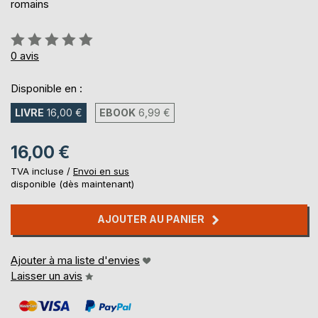
romains
Évaluation:
0%
0
avis
Disponible en :
LIVRE
16,00 €
EBOOK
6,99 €
16,00 €
TVA incluse /
Envoi en sus
disponible (dès maintenant)
AJOUTER AU PANIER
Ajouter à ma liste d'envies
Laisser un avis