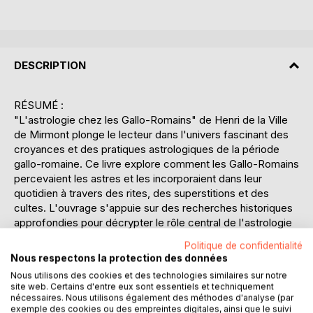
DESCRIPTION
RÉSUMÉ :
"L'astrologie chez les Gallo-Romains" de Henri de la Ville
de Mirmont plonge le lecteur dans l'univers fascinant des
croyances et des pratiques astrologiques de la période
gallo-romaine. Ce livre explore comment les Gallo-Romains
percevaient les astres et les incorporaient dans leur
quotidien à travers des rites, des superstitions et des
cultes. L'ouvrage s'appuie sur des recherches historiques
approfondies pour décrypter le rôle central de l'astrologie
dans la société gallo-romaine, où les astres étaient souvent
Politique de confidentialité
consultés pour prendre des décisions importantes, qu'il
Nous respectons la protection des données
s'agisse de la politique, de l'agriculture ou de la vie
Nous utilisons des cookies et des technologies similaires sur notre
personnelle. L'auteur décrit comment les influences
site web. Certains d'entre eux sont essentiels et techniquement
astrologiques étaient perçues comme des manifestations
nécessaires. Nous utilisons également des méthodes d'analyse (par
exemple des cookies ou des empreintes digitales, ainsi que le suivi
divines, influençant ainsi la vie des individus et des