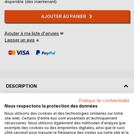
disponible (dès maintenant)
AJOUTER AU PANIER
Ajouter à ma liste d'envies
Laisser un avis
DESCRIPTION
Politique de confidentialité
Vous rencontrez celui ou celle qui compte le plus pour
Nous respectons la protection des données
vous...
Nous utilisons des cookies et des technologies similaires sur notre
Et vient la question angoissante : Que faire ?
site web. Certains d'entre eux sont essentiels et techniquement
Comment le ou la comprendre ?
nécessaires. Nous utilisons également des méthodes d'analyse (par
Comment le ou la séduie ?
exemple des cookies ou des empreintes digitales, ainsi que le suivi
côté serveur) pour mesurer la fréquence des visites sur notre site et la