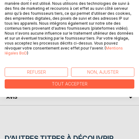
Comment le ou la garder ?
manière dont il est utilisé. Nous utilisons des technologies de suivi à
Et quand la vie en couple s'est installée
des fins de marketing et recourons à cet effet au suivi côté serveur
Pourquoi ces réactions ?
ainsi qu'à des fournisseurs tiers, ce qui permet d'utiliser des cookies,
des empreintes digitales, des pixels de suivi et des adresses IP sur
Pourquoi ces mésententes ?
tous les appareils. Nous intégrons également sur notre site des
Ce petit livre d'astrologie vous donne des pistes de
contenus tiers provenant d'autres fournisseurs (plateformes vidéo).
compréhension pour vous sauver la mise...
Nous n'avons aucune influence sur le traitement ultérieur des données
et sur un éventuel tracking par le fournisseur tiers. Par votre réglage,
Un véritbale manuel de stratégie pour réfléchir sur votre
vous acceptez les processus décrits ci-dessus. Vous pouvez
conquête...
révoquer votre consentement avec effet pour l'avenir. (
Mentions
légales BoD
)
AUTEUR(S)
REFUSER
NON, AJUSTER
CRITIQUES PRESSE
TOUT ACCEPTER
AVIS
D’AUTRES TITRES À DÉCOUVRIR