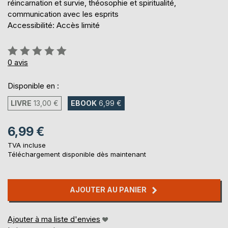
réincarnation et survie, théosophie et spiritualité,
communication avec les esprits
Accessibilité: Accès limité
Évaluation:
0%
0
avis
Disponible en :
LIVRE
13,00 €
EBOOK
6,99 €
6,99 €
TVA incluse
Téléchargement disponible dès maintenant
AJOUTER AU PANIER
Ajouter à ma liste d'envies