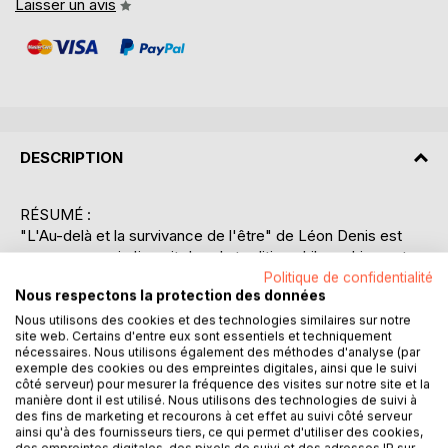
Laisser un avis
DESCRIPTION
RÉSUMÉ :
"L'Au-delà et la survivance de l'être" de Léon Denis est
une oeuvre qui s'inscrit dans la tradition philosophique et
spirituelle, explorant les mystères de la vie après la mort.
Politique de confidentialité
Nous respectons la protection des données
Denis, un penseur influent du spiritisme, propose une
réflexion profonde sur la continuité de l'existence au-delà
Nous utilisons des cookies et des technologies similaires sur notre
site web. Certains d'entre eux sont essentiels et techniquement
de la vie terrestre. À travers une analyse rigoureuse et
nécessaires. Nous utilisons également des méthodes d'analyse (par
nuancée, l'auteur examine les preuves et les témoignages
exemple des cookies ou des empreintes digitales, ainsi que le suivi
qui soutiennent l'idée de la survie de l'âme. Il aborde des
côté serveur) pour mesurer la fréquence des visites sur notre site et la
manière dont il est utilisé. Nous utilisons des technologies de suivi à
concepts clés tels que la réincarnation, la communication
des fins de marketing et recourons à cet effet au suivi côté serveur
avec les esprits et le rôle de l'intuition dans la
ainsi qu'à des fournisseurs tiers, ce qui permet d'utiliser des cookies,
compréhension des réalités invisibles. Denis utilise une
des empreintes digitales, des pixels de suivi et des adresses IP sur