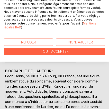
tous les appareils. Nous intégrons également sur notre site des
approche théosophique pour relier les enseignements
contenus tiers provenant d'autres fournisseurs (plateformes vidéo).
spirituels avec les principes philosophiques, offrant ainsi
Nous n'avons aucune influence sur le traitement ultérieur des données
une perspective enrichissante et stimulante. Ce livre
et sur un éventuel tracking par le fournisseur tiers. Par votre réglage,
vous acceptez les processus décrits ci-dessus. Vous pouvez
s'adresse à ceux qui cherchent à approfondir leur
révoquer votre consentement avec effet pour l'avenir. (
Mentions
compréhension des questions existentielles et à explorer
légales BoD
)
les dimensions spirituelles de l'être humain. En intégrant
des éléments de rationalité et de foi, Denis parvient à créer
un pont entre le monde matériel et l'univers spirituel,
REFUSER
NON, AJUSTER
invitant le lecteur à une introspection sur sa propre
existence et son rapport à l'infini.
TOUT ACCEPTER
__________________________________________
BIOGRAPHIE DE L'AUTEUR :
Léon Denis, né en 1846 à Foug, en France, est une figure
emblématique du spiritisme, souvent considéré comme
l'un des successeurs d'Allan Kardec, le fondateur du
mouvement. Autodidacte, Denis a consacré sa vie à
l'étude des questions spirituelles et philosophiques. Il a
commencé à s'intéresser au spiritisme après avoir assisté
à une conférence de Kardec, ce qui l'a conduit à devenir