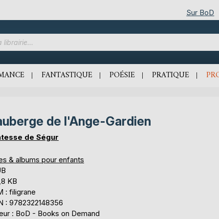
Sur BoD
MANCE
FANTASTIQUE
POÉSIE
PRATIQUE
PR
auberge de l'Ange-Gardien
tesse de Ségur
res & albums pour enfants
UB
,8 KB
: filigrane
N : 9782322148356
teur : BoD - Books on Demand