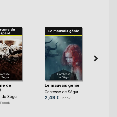
une de
Le mauvais génie
Pauvr
d
Contesse de Ségur
Conte
 de Ségur
2,49 €
2,49
Ebook
Ebook