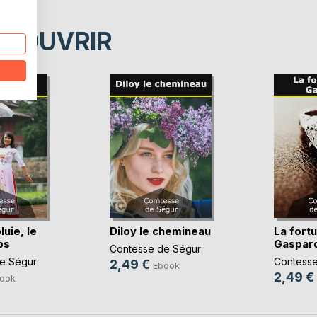
ÉCOUVRIR
luie, le
Diloy le chemineau
La fort
ps
Gaspar
Contesse de Ségur
e Ségur
Contesse
2,49 €
Ebook
2,49 €
ook