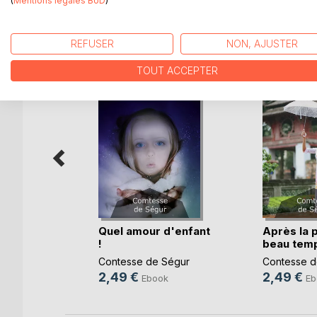
(
Mentions légales BoD
)
D’AUTRES TITRES À D
REFUSER
NON, AJUSTER
TOUT ACCEPTER
'un âne
Quel amour d'enfant
Après la p
!
beau tem
Ségur
Contesse de Ségur
Contesse d
k
2,49 €
2,49 €
Ebook
Eb