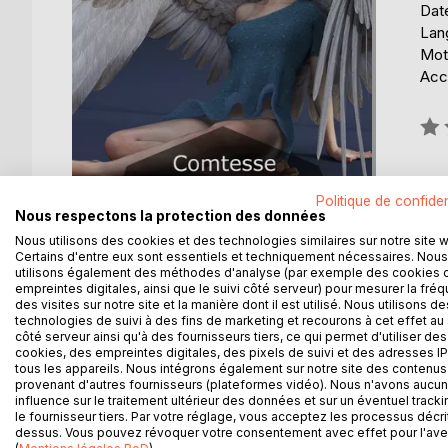
Date
Lang
Mots
Acce
Éval
0%
Politique de confiden
Nous respectons la protection des données
Nous utilisons des cookies et des technologies similaires sur notre site 
Certains d'entre eux sont essentiels et techniquement nécessaires. Nous
utilisons également des méthodes d'analyse (par exemple des cookies 
empreintes digitales, ainsi que le suivi côté serveur) pour mesurer la fré
des visites sur notre site et la manière dont il est utilisé. Nous utilisons de
DESCRIPTION
AUTEUR(S)
CRITIQUES
technologies de suivi à des fins de marketing et recourons à cet effet au 
côté serveur ainsi qu'à des fournisseurs tiers, ce qui permet d'utiliser des
cookies, des empreintes digitales, des pixels de suivi et des adresses IP
Dans le froid et la nuit, deux petits garçons, blott
tous les appareils. Nous intégrons également sur notre site des contenus 
provenant d'autres fournisseurs (plateformes vidéo). Nous n'avons aucu
à passer par là : c'est un soldat dénommé Moutier. 
influence sur le traitement ultérieur des données et sur un éventuel tracki
dans un joli logis qui respire la joie : L'auberge de
le fournisseur tiers. Par votre réglage, vous acceptez les processus décri
dessus. Vous pouvez révoquer votre consentement avec effet pour l'aven