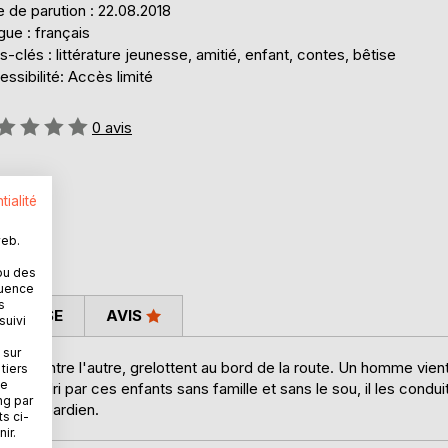
 de parution : 22.08.2018
ue : français
-clés : littérature jeunesse, amitié, enfant, contes, bêtise
ssibilité: Accès limité
uation:
0
avis
tialité
web.
ou des
quence
s
 PRESSE
AVIS
suivi
 sur
is l'un contre l'autre, grelottent au bord de la route. Un homme vien
tiers
ne
Attendri par ces enfants sans famille et sans le sou, il les condui
ng par
 l'Ange Gardien.
ts ci-
ir.