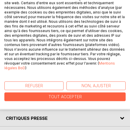
DESCRIPTION
site web. Certains d'entre eux sont essentiels et techniquement
nécessaires. Nous utilisons également des méthodes d'analyse (par
exemple des cookies ou des empreintes digitales, ainsi que le suivi
côté serveur) pour mesurer la fréquence des visites sur notre site et la
Écrits dans une langue élégante et imagée, les poèmes
manière dont il est utilisé. Nous utilisons des technologies de suivi à
présentés dans ce livre illustrent et explicitent (parfois en
des fins de marketing et recourons à cet effet au suivi côté serveur
ainsi qu'à des fournisseurs tiers, ce qui permet d'utiliser des cookies,
les contredisant malicieusement) les idées du mystique
des empreintes digitales, des pixels de suivi et des adresses IP sur
moderne Douglas Harding et du philosophe Emmanuel
tous les appareils. Nous intégrons également sur notre site des
Levinas. Les thèmes de l'autre, de la conscience, de
contenus tiers provenant d'autres fournisseurs (plateformes vidéo).
l'amour, de l'errance, de la mort, etc., sont traités de
Nous n'avons aucune influence sur le traitement ultérieur des données
et sur un éventuel tracking par le fournisseur tiers. Par votre réglage,
manière originale, souvent avec un brin d'humour
vous acceptez les processus décrits ci-dessus. Vous pouvez
provocateur. Ce livre ne s'adresse pas seulement aux
révoquer votre consentement avec effet pour l'avenir. (
Mentions
personnes s'intéressant à la philosophie ou à une
légales BoD
)
spiritualité de type laïque mais aussi à toutes celles qui
apprécient le raffinement d'un langage à la fois précieux et
REFUSER
NON, AJUSTER
familier.
TOUT ACCEPTER
AUTEUR(S)
CRITIQUES PRESSE