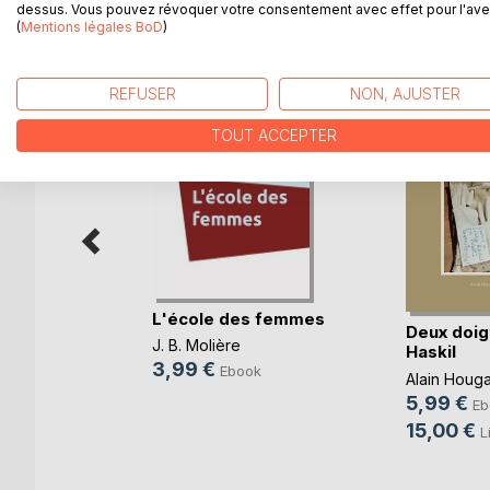
dessus. Vous pouvez révoquer votre consentement avec effet pour l'aven
D’AUTRES TITRES À D
(
Mentions légales BoD
)
REFUSER
NON, AJUSTER
TOUT ACCEPTER
L'école des femmes
Deux doig
J. B. Molière
Haskil
u
3,99 €
Ebook
ganisé !
Alain Houg
5,99 €
r
Eb
15,00 €
k
L
e