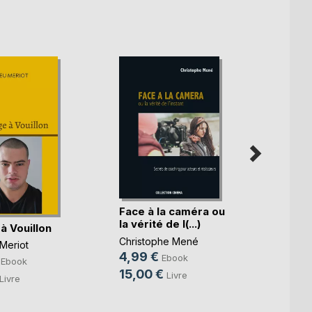
Face à la caméra ou
la vérité de l(...)
à Vouillon
Résis
Christophe Mené
Meriot
Franck
4,99 €
Ebook
7,99
Ebook
15,00 €
Livre
10,0
Livre