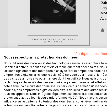
Date
Lang
Mots
Acce
Éval
0%
Politique de confiden
Nous respectons la protection des données
Nous utilisons des cookies et des technologies similaires sur notre site 
Certains d'entre eux sont essentiels et techniquement nécessaires. Nous
DESCRIPTION
AUTEUR(S)
CRITIQUES
utilisons également des méthodes d'analyse (par exemple des cookies 
empreintes digitales, ainsi que le suivi côté serveur) pour mesurer la fré
des visites sur notre site et la manière dont il est utilisé. Nous utilisons de
L'Avare est une comédie de Molière en cinq actes
technologies de suivi à des fins de marketing et recourons à cet effet au 
côté serveur ainsi qu'à des fournisseurs tiers, ce qui permet d'utiliser des
pour la première fois sur la scène du Palais-Royal
cookies, des empreintes digitales, des pixels de suivi et des adresses IP
personnage principal, Harpagon, est caractérisé pa
tous les appareils. Nous intégrons également sur notre site des contenus 
provenant d'autres fournisseurs (plateformes vidéo). Nous n'avons aucu
influence sur le traitement ultérieur des données et sur un éventuel tracki
le fournisseur tiers. Par votre réglage, vous acceptez les processus décri