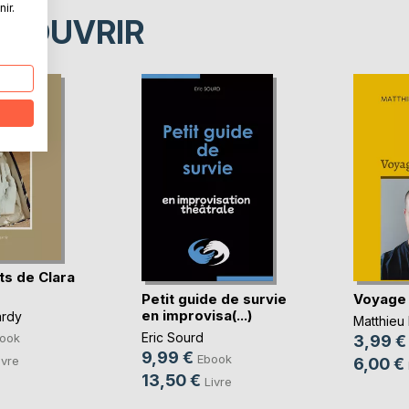
ir.
ÉCOUVRIR
ts de Clara
Petit guide de survie
Voyage 
en improvisa(...)
ardy
Matthieu 
Eric Sourd
ook
3,99 €
9,99 €
Ebook
ivre
6,00 €
13,50 €
Livre