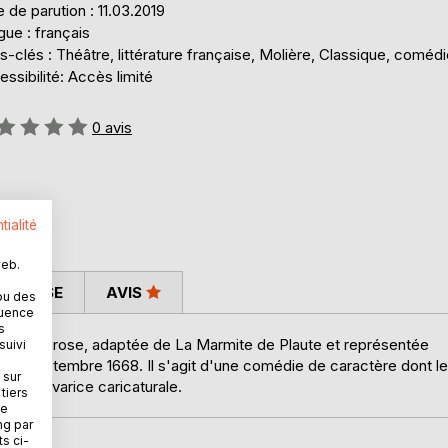
 de parution : 11.03.2019
ue : français
-clés : Théâtre, littérature française, Molière, Classique, coméd
ssibilité: Accès limité
uation:
0
avis
tialité
web.
 PRESSE
AVIS
ou des
quence
s
 et en prose, adaptée de La Marmite de Plaute et représentée
suivi
 le 9 septembre 1668. Il s'agit d'une comédie de caractère dont le
 sur
r son avarice caricaturale.
tiers
ne
ng par
ts ci-