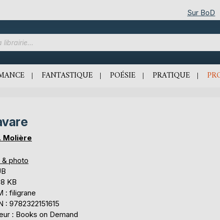
Sur BoD
MANCE
FANTASTIQUE
POÉSIE
PRATIQUE
PR
avare
B. Molière
s & photo
UB
,8 KB
: filigrane
N : 9782322151615
teur : Books on Demand