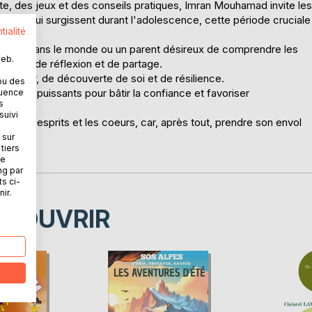
ate, des jeux et des conseils pratiques, Imran Mouhamad invite les
irations qui surgissent durant l'adolescence, cette période cruciale
tialité
place dans le monde ou un parent désireux de comprendre les
web.
espace de réflexion et de partage.
d'amour, de découverte de soi et de résilience.
ou des
tils puissants pour bâtir la confiance et favoriser
quence
s
suivi
ller les esprits et les coeurs, car, après tout, prendre son envol
 sur
tiers
ne
ng par
ts ci-
ir.
ÉCOUVRIR