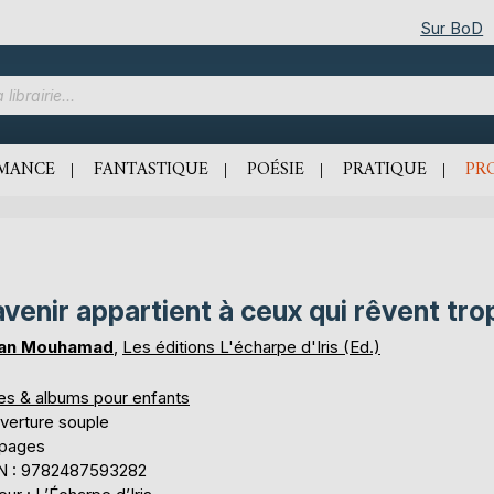
Sur BoD
MANCE
FANTASTIQUE
POÉSIE
PRATIQUE
PR
avenir appartient à ceux qui rêvent tro
ran Mouhamad
,
Les éditions L'écharpe d'Iris (Ed.)
res & albums pour enfants
verture souple
 pages
N : 9782487593282