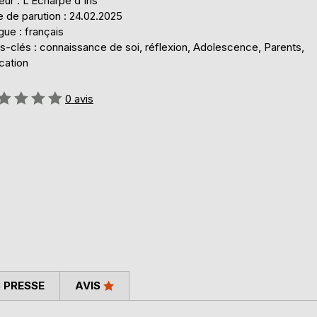
eur : L’Écharpe d’Iris
 de parution : 24.02.2025
ue : français
s-clés : connaissance de soi, réflexion, Adolescence, Parents,
cation
uation:
0
avis
 PRESSE
AVIS