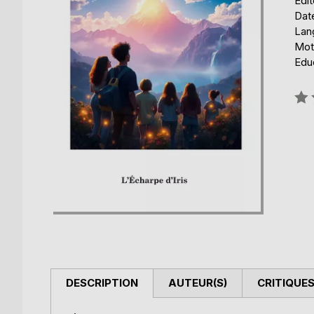
Édit
Date
Lang
Mot
Edu
Éval
0%
DESCRIPTION
AUTEUR(S)
CRITIQUES