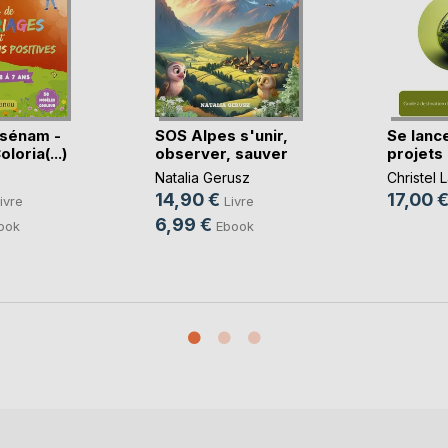
ssénam -
SOS Alpes s'unir,
Se lanc
loria(...)
observer, sauver
projets 
Natalia Gerusz
Christel 
14,90 €
17,00 
ivre
Livre
6,99 €
ook
Ebook