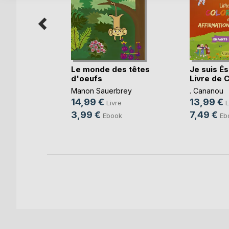
s
Le monde des têtes
Je suis É
d'oeufs
Livre de Co
u
Manon Sauerbrey
. Cananou
14,99 €
13,99 €
re
Livre
L
3,99 €
7,49 €
k
Ebook
Eb