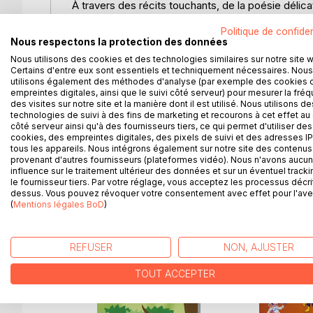
À travers des récits touchants, de la poésie délic
lecteurs à explorer les défis, les rêves et les asp
Politique de confiden
de la vie.
Nous respectons la protection des données
Que vous soyez un adolescent en quête de votre 
Nous utilisons des cookies et des technologies similaires sur notre site 
tourments de votre enfant, Ce livre vous offre un 
Certains d'entre eux sont essentiels et techniquement nécessaires. Nous
Laissez-vous emporter par des récits d'amitié et 
utilisons également des méthodes d'analyse (par exemple des cookies 
Découvrez comment les mots peuvent devenir des ou
empreintes digitales, ainsi que le suivi côté serveur) pour mesurer la fré
des visites sur notre site et la manière dont il est utilisé. Nous utilisons de
l'épanouissement.
technologies de suivi à des fins de marketing et recourons à cet effet au 
Ce sont des histoires authentiques qui sauront évei
côté serveur ainsi qu'à des fournisseurs tiers, ce qui permet d'utiliser des
est le premier pas vers la réalisation de ses rêves.
cookies, des empreintes digitales, des pixels de suivi et des adresses IP
tous les appareils. Nous intégrons également sur notre site des contenus 
Illustrations intérieures : Assia Bouhali
provenant d'autres fournisseurs (plateformes vidéo). Nous n'avons aucu
influence sur le traitement ultérieur des données et sur un éventuel tracki
le fournisseur tiers. Par votre réglage, vous acceptez les processus décri
dessus. Vous pouvez révoquer votre consentement avec effet pour l'aven
(
Mentions légales BoD
)
D’AUTRES TITRES À D
REFUSER
NON, AJUSTER
TOUT ACCEPTER