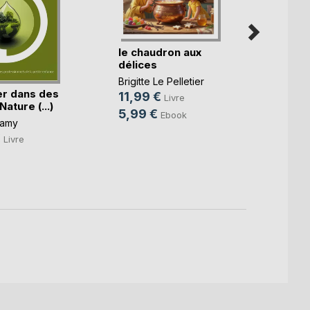
le chaudron aux
Mais 
délices
noise
Brigitte Le Pelletier
Adelin
er dans des
Blandi
11,99 €
Livre
Nature (...)
16,5
5,99 €
Ebook
Lamy
7,99
€
Livre