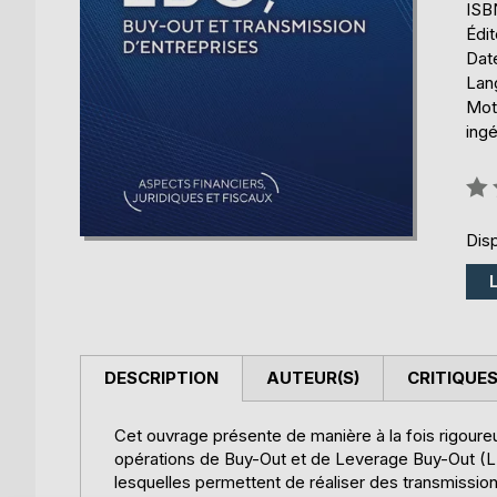
ISB
Édi
Date
Lang
Mots
ingé
Éval
0%
Disp
DESCRIPTION
AUTEUR(S)
CRITIQUES
Cet ouvrage présente de manière à la fois rigoureu
opérations de Buy-Out et de Leverage Buy-Out (LB
lesquelles permettent de réaliser des transmission