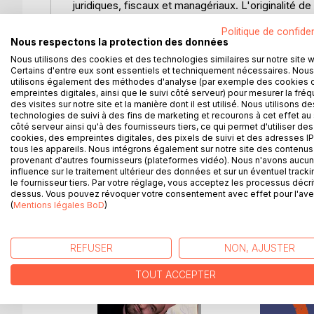
juridiques, fiscaux et managériaux. L'originalité de
même opus les aspects financiers, juridiques et 
Politique de confiden
illustré par des cas concrets ainsi que par des mo
Nous respectons la protection des données
traités :
Nous utilisons des cookies et des technologies similaires sur notre site 
. les logiques financières sur le coût des ressources
Certains d'entre eux sont essentiels et techniquement nécessaires. Nous
mécanismes de Ratchet et de Hurdle. Des exemples 
utilisons également des méthodes d'analyse (par exemple des cookies 
. la structuration juridique et fiscale en mettant 
empreintes digitales, ainsi que le suivi côté serveur) pour mesurer la fré
des visites sur notre site et la manière dont il est utilisé. Nous utilisons de
les instruments financiers utilisés, les arbitrages f
technologies de suivi à des fins de marketing et recourons à cet effet au 
. une analyse pas-à-pas et chronologique de la do
côté serveur ainsi qu'à des fournisseurs tiers, ce qui permet d'utiliser des
principes juridiques gouvernant ces actes et la mé
cookies, des empreintes digitales, des pixels de suivi et des adresses IP
tous les appareils. Nous intégrons également sur notre site des contenus 
conventions illustrent le propos.
provenant d'autres fournisseurs (plateformes vidéo). Nous n'avons aucu
influence sur le traitement ultérieur des données et sur un éventuel tracki
le fournisseur tiers. Par votre réglage, vous acceptez les processus décri
dessus. Vous pouvez révoquer votre consentement avec effet pour l'aven
(
Mentions légales BoD
)
D’AUTRES TITRES À D
REFUSER
NON, AJUSTER
TOUT ACCEPTER