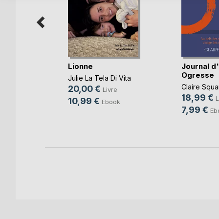
Assiégée
Lionne
Journal d
Ogresse
Julie La Tela Di Vita
Claire Squa
20,00 €
e
Livre
18,99 €
L
10,99 €
k
Ebook
7,99 €
Eb