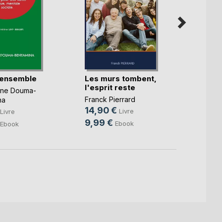
 ensemble
Les murs tombent,
La Bu
l'esprit reste
deux
nne Douma-
Franck Pierrard
Alexan
na
14,90 €
9,99
Livre
Livre
9,99 €
4,49
Ebook
Ebook