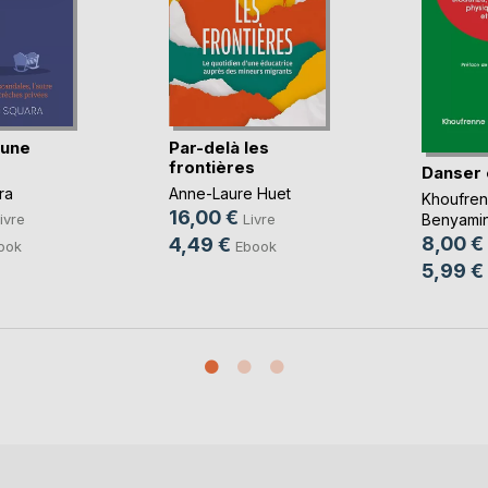
'une
Par-delà les
frontières
Danser
ra
Anne-Laure Huet
Khoufre
16,00 €
ivre
Livre
Benyami
8,00 €
4,49 €
ook
Ebook
5,99 €