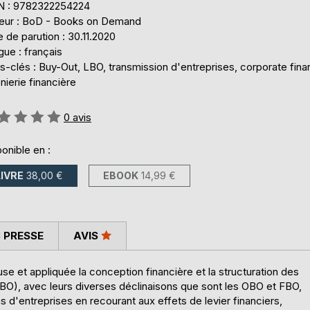
N : 9782322254224
teur : BoD - Books on Demand
 de parution : 30.11.2020
ue : français
-clés : Buy-Out, LBO, transmission d'entreprises, corporate fina
nierie financière
uation:
0
avis
onible en :
LIVRE
38,00 €
EBOOK
14,99 €
 PRESSE
AVIS
se et appliquée la conception financière et la structuration des
O), avec leurs diverses déclinaisons que sont les OBO et FBO,
s d'entreprises en recourant aux effets de levier financiers,