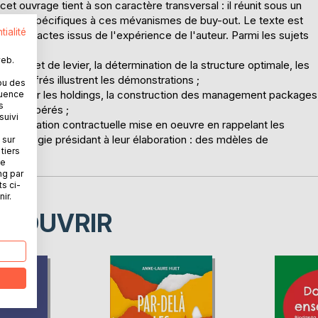
 cet ouvrage tient à son caractère transversal : il réunit sous un
fiscaux spécifiques à ces mévanismes de buy-out. Le texte est
tialité
dèles d'actes issus de l'expérience de l'auteur. Parmi les sujets
web.
, l'effet de levier, la détermination de la structure optimale, les
chiffrés illustrent les démonstrations ;
ou des
l'accent sur les holdings, la construction des management packages
quence
s
iscaux opérés ;
suivi
cumentation contractuelle mise en oeuvre en rappelant les
thodologie présidant à leur élaboration : des mdèles de
 sur
tiers
ne
ng par
ts ci-
ir.
ÉCOUVRIR