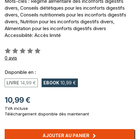
Mots-clés : Régime alimentaire des inconforts digestifs
divers, Conseils diététiques pour les inconforts digestifs
divers, Conseils nutritionnels pour les inconforts digestifs
divers, Nutrition pour les inconforts digestifs divers,
Alimentation pour les inconforts digestifs divers
Accessibilité: Accès limité
Évaluation:
0%
0
avis
Disponible en :
LIVRE
14,99 €
EBOOK
10,99 €
10,99 €
TVA incluse
Téléchargement disponible dès maintenant
AJOUTER AU PANIER