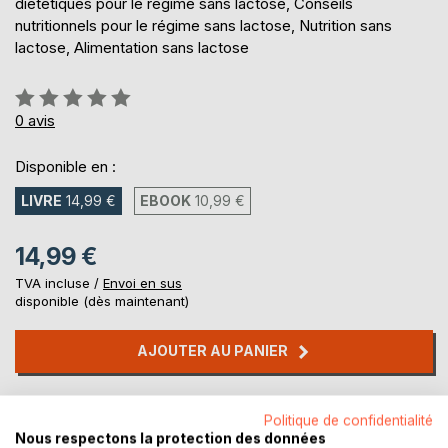
diététiques pour le régime sans lactose, Conseils
nutritionnels pour le régime sans lactose, Nutrition sans
lactose, Alimentation sans lactose
Évaluation:
0%
0
avis
Disponible en :
LIVRE
14,99 €
EBOOK
10,99 €
14,99 €
TVA incluse /
Envoi en sus
disponible (dès maintenant)
AJOUTER AU PANIER
Ajouter à ma liste d'envies
Politique de confidentialité
Laisser un avis
Nous respectons la protection des données