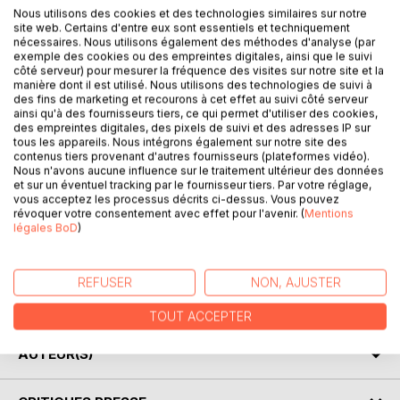
Nous utilisons des cookies et des technologies similaires sur notre
site web. Certains d'entre eux sont essentiels et techniquement
nécessaires. Nous utilisons également des méthodes d'analyse (par
exemple des cookies ou des empreintes digitales, ainsi que le suivi
côté serveur) pour mesurer la fréquence des visites sur notre site et la
manière dont il est utilisé. Nous utilisons des technologies de suivi à
des fins de marketing et recourons à cet effet au suivi côté serveur
ainsi qu'à des fournisseurs tiers, ce qui permet d'utiliser des cookies,
DESCRIPTION
des empreintes digitales, des pixels de suivi et des adresses IP sur
tous les appareils. Nous intégrons également sur notre site des
contenus tiers provenant d'autres fournisseurs (plateformes vidéo).
Nous n'avons aucune influence sur le traitement ultérieur des données
Cet ouvrage regroupe l'essentiel diététique et nutritionnel
et sur un éventuel tracking par le fournisseur tiers. Par votre réglage,
que toutes celles et ceux qui souhaitent, ou doivent,
vous acceptez les processus décrits ci-dessus. Vous pouvez
supprimer le lactose de leur alimentation courante, doivent
révoquer votre consentement avec effet pour l'avenir. (
Mentions
absolument savoir. Chaque famille alimentaire y est
légales BoD
)
représentée, de très nombreux conseils diététiques et
quelques astuces culinaires fondamentales également. En
REFUSER
NON, AJUSTER
bref, le B.a.-ba de la diététique que vous devez
absolument avoir en votre possession !
TOUT ACCEPTER
AUTEUR(S)