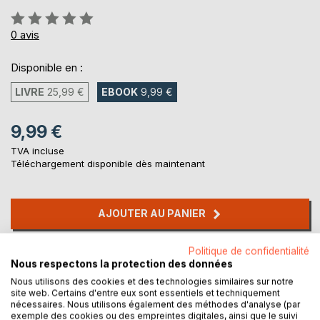
Évaluation:
0%
0
avis
Disponible en :
LIVRE
25,99 €
EBOOK
9,99 €
9,99 €
TVA incluse
Téléchargement disponible dès maintenant
AJOUTER AU PANIER
Politique de confidentialité
Ajouter à ma liste d'envies
Nous respectons la protection des données
Laisser un avis
Nous utilisons des cookies et des technologies similaires sur notre
site web. Certains d'entre eux sont essentiels et techniquement
nécessaires. Nous utilisons également des méthodes d'analyse (par
exemple des cookies ou des empreintes digitales, ainsi que le suivi