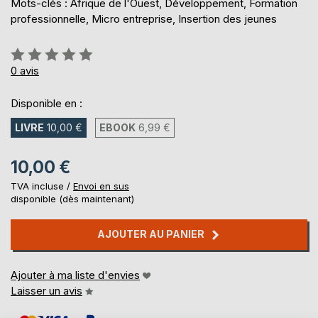
Mots-clés : Afrique de l'Ouest, Développement, Formation
professionnelle, Micro entreprise, Insertion des jeunes
Évaluation:
0%
0
avis
Disponible en :
LIVRE
10,00 €
EBOOK
6,99 €
10,00 €
TVA incluse /
Envoi en sus
disponible (dès maintenant)
AJOUTER AU PANIER
Ajouter à ma liste d'envies
Laisser un avis