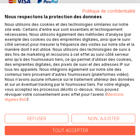
Politique de confidentialité
Nous respectons la protection des données
Nous utilisons des cookies et des technologies similaires sur notre
site web. Certains d'entre eux sont essentiels et techniquement
nécessaires. Nous utilisons également des méthodes d'analyse (par
DESCRIPTION
exemple des cookies ou des empreintes digitales, ainsi que le suivi
côté serveur) pour mesurer la fréquence des visites sur notre site et la
manière dont il est utilisé. Nous utilisons des technologies de suivi à
L'auteur endosse de nouveau le costume de Julien des
des fins de marketing et recourons à cet effet au suivi côté serveur
ainsi qu'à des fournisseurs tiers, ce qui permet d'utiliser des cookies,
Faunes et confie à Guillaume (le jeune architecte
des empreintes digitales, des pixels de suivi et des adresses IP sur
prétendument rencontré à Pushkar, en Inde) le soin de
tous les appareils. Nous intégrons également sur notre site des
détricoter son parcours de vie qu'il qualifie de "B'hasard
contenus tiers provenant d'autres fournisseurs (plateformes vidéo).
des coïncidences" : des années 70/80, débridées, aux
Nous n'avons aucune influence sur le traitement ultérieur des données
et sur un éventuel tracking par le fournisseur tiers. Par votre réglage,
années 95/2015, plus sérieuses.
vous acceptez les processus décrits ci-dessus. Vous pouvez
Le narrateur jongle avec les éléments qui ponctuèrent la
révoquer votre consentement avec effet pour l'avenir. (
Mentions
vie de l'auteur, de conseiller technique et consultant dans
légales BoD
)
le monde du Développement et des petits entrepreneurs,
en Afrique de l'Ouest, et au-delà, en même temps que
REFUSER
NON, AJUSTER
d'expatrié. Des vies nourries de rencontres, d'amitiés et
d'évènements improbables.
TOUT ACCEPTER
(Voir : La vie improbable de Julien des Faunes. The Book
Edition, 2019)