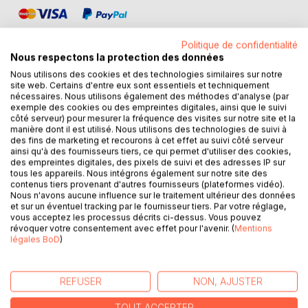
Politique de confidentialité
Nous respectons la protection des données
Nous utilisons des cookies et des technologies similaires sur notre
site web. Certains d'entre eux sont essentiels et techniquement
DESCRIPTION
nécessaires. Nous utilisons également des méthodes d'analyse (par
exemple des cookies ou des empreintes digitales, ainsi que le suivi
côté serveur) pour mesurer la fréquence des visites sur notre site et la
Le Big Data, qu'est-ce-que c'est? Comment ça marche?
manière dont il est utilisé. Nous utilisons des technologies de suivi à
des fins de marketing et recourons à cet effet au suivi côté serveur
Quelles en sont les applications au quotidien? Quels en
ainsi qu'à des fournisseurs tiers, ce qui permet d'utiliser des cookies,
sont les dangers éventuels? A quoi faut-il s'attendre
des empreintes digitales, des pixels de suivi et des adresses IP sur
demain?
tous les appareils. Nous intégrons également sur notre site des
contenus tiers provenant d'autres fournisseurs (plateformes vidéo).
Lever les méconnaissances souvent angoissantes,
Nous n'avons aucune influence sur le traitement ultérieur des données
éclaircir les idées, utiliser des mots justes et tout s'avère
et sur un éventuel tracking par le fournisseur tiers. Par votre réglage,
plus simple qu'on ne le croit.
vous acceptez les processus décrits ci-dessus. Vous pouvez
révoquer votre consentement avec effet pour l'avenir. (
Mentions
légales BoD
)
"C'est pas si compliqué" est une Collection destinée à
tous ceux qui ont envie d'apprendre et de démystifier le
numérique. Nous ne sommes pas tous informaticiens,
REFUSER
NON, AJUSTER
experts ou fin connaisseurs du sujet. Mais nous avons tous
envie de comprendre, afin de mieux appréhender cette
TOUT ACCEPTER