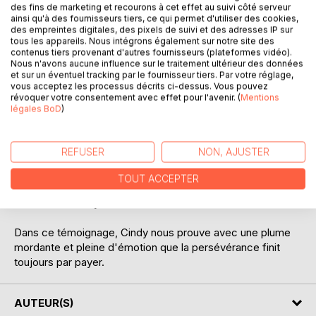
des fins de marketing et recourons à cet effet au suivi côté serveur
ainsi qu'à des fournisseurs tiers, ce qui permet d'utiliser des cookies,
DESCRIPTION
des empreintes digitales, des pixels de suivi et des adresses IP sur
tous les appareils. Nous intégrons également sur notre site des
contenus tiers provenant d'autres fournisseurs (plateformes vidéo).
Nous n'avons aucune influence sur le traitement ultérieur des données
On ne se remet pas de la mort d'un enfant, alors de deux...
et sur un éventuel tracking par le fournisseur tiers. Par votre réglage,
C'est un tsunami qui fait voler votre vie en éclats.
vous acceptez les processus décrits ci-dessus. Vous pouvez
révoquer votre consentement avec effet pour l'avenir. (
Mentions
légales BoD
)
Deuil périnatal, deux mots terrifiants qui sont pourtant
vécus par des millier de parents chaque année. Des
projets qui s'envolent, un monde qui s'écroule, la sensation
REFUSER
NON, AJUSTER
de ne plus jamais réussir à sourire.
TOUT ACCEPTER
Et puis derrière les nuages, le soleil revient peu à peu.
Et s'il suffisait d'y croire ?
Dans ce témoignage, Cindy nous prouve avec une plume
mordante et pleine d'émotion que la persévérance finit
toujours par payer.
AUTEUR(S)